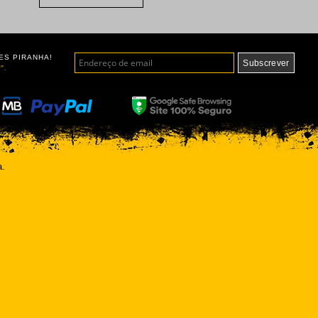
ES PIRANHA!
".
a.