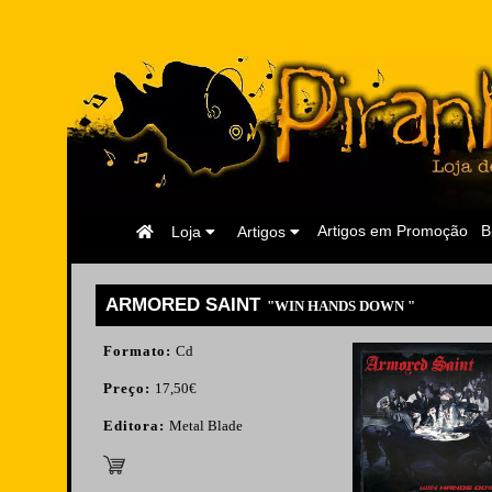
Página
Artigos em Promoção
B
Loja
Artigos
Inicial
ARMORED SAINT
"WIN HANDS DOWN "
Formato:
Cd
Preço:
17,50€
Editora:
Metal Blade