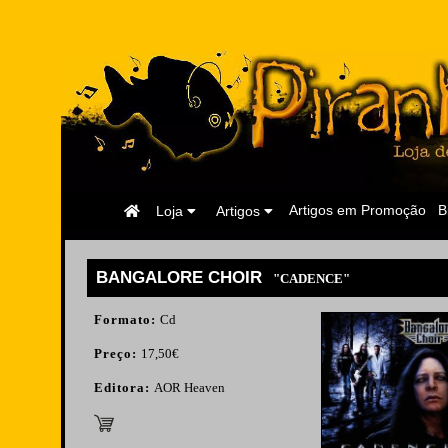
Página
Artigos em Promoção
B
Loja
Artigos
Inicial
BANGALORE CHOIR
"CADENCE"
Formato:
Cd
Preço:
17,50€
Editora:
AOR Heaven