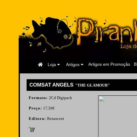
Página
Artigos em Promoção
B
Loja
Artigos
Inicial
COMSAT ANGELS
"THE GLAMOUR"
Formato:
2Cd Digipack
Preço:
17,50€
Editora:
Renascent