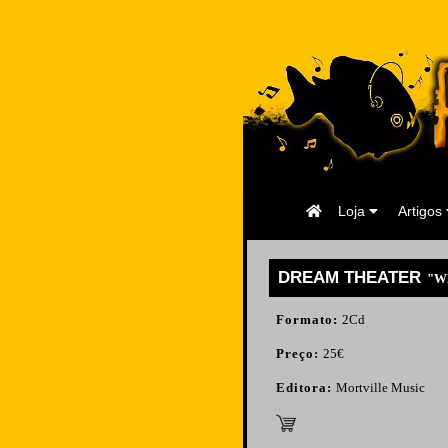
Página
Loja
Artigos
Inicial
DREAM THEATER
"WH
Formato:
2Cd
Preço:
25€
Editora:
Mortville Music