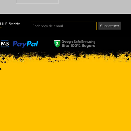
ES PIRANHA!
".
a.