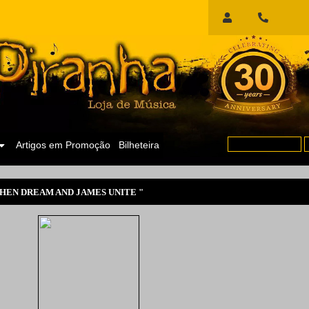
Início
de
Sessão
Artigos em Promoção
Bilheteira
EN DREAM AND JAMES UNITE "