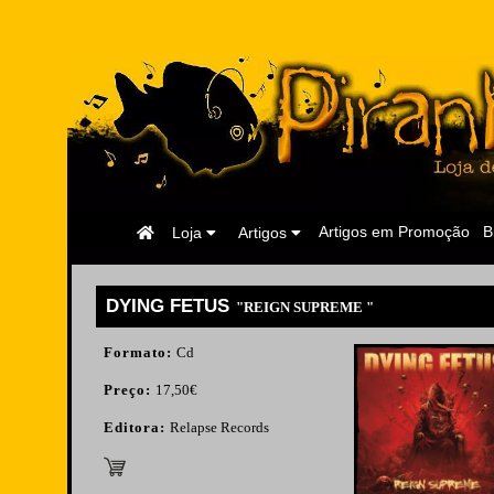
Página
Artigos em Promoção
B
Loja
Artigos
Inicial
DYING FETUS
"REIGN SUPREME "
Formato:
Cd
Preço:
17,50€
Editora:
Relapse Records