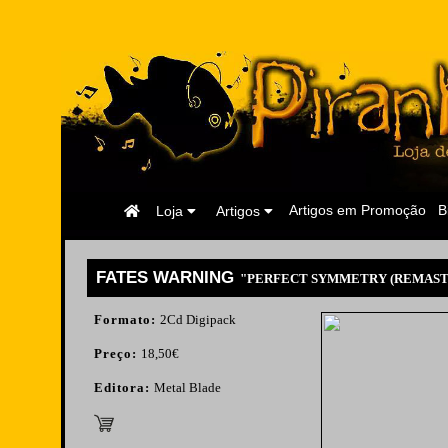
Página
Artigos em Promoção
B
Loja
Artigos
Inicial
FATES WARNING
"PERFECT SYMMETRY (REMAST
Formato:
2Cd Digipack
Preço:
18,50€
Editora:
Metal Blade