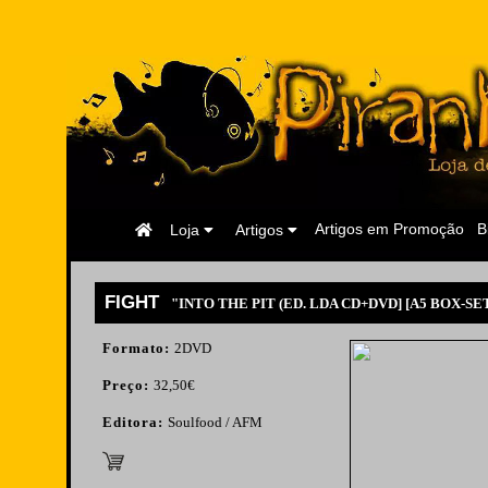
Página
Artigos em Promoção
B
Loja
Artigos
Inicial
FIGHT
"INTO THE PIT (ED. LDA CD+DVD] [A5 BOX-SET
Formato:
2DVD
Preço:
32,50€
Editora:
Soulfood / AFM