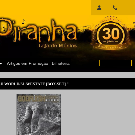
Início
de
Sessão
Artigos em Promoção
Bilheteira
D WORLD/SLAVESTATE [BOX-SET] "