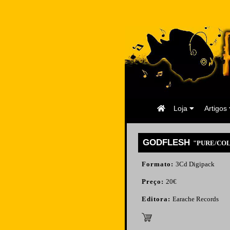
Página
Loja
Artigos
Inicial
GODFLESH
"PURE/COL
Formato:
3Cd Digipack
Preço:
20€
Editora:
Earache Records