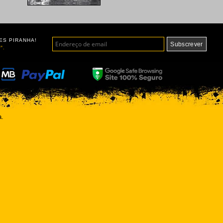
ES PIRANHA!
".
a.