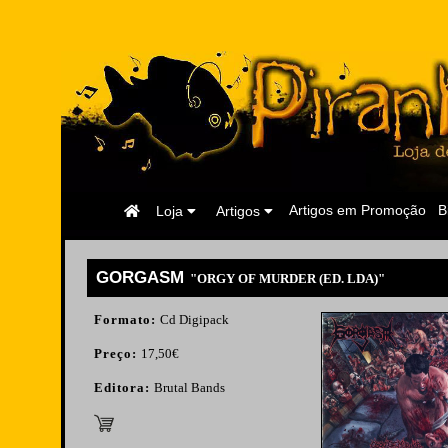
Página
Artigos em Promoção
B
Loja
Artigos
Inicial
GORGASM
"ORGY OF MURDER (ED. LDA)"
Formato:
Cd Digipack
Preço:
17,50€
Editora:
Brutal Bands