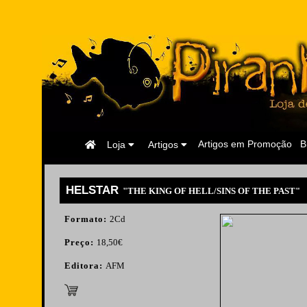
Página
Artigos em Promoção
B
Loja
Artigos
Inicial
HELSTAR
"THE KING OF HELL/SINS OF THE PAST"
Formato:
2Cd
Preço:
18,50€
Editora:
AFM