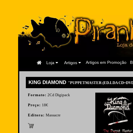
Página
Artigos em Promoção
B
Loja
Artigos
Inicial
KING DIAMOND
"PUPPETMASTER (ED.LDA CD+DVD 
Formato:
2Cd Digipack
Preço:
18€
Editora:
Massacre