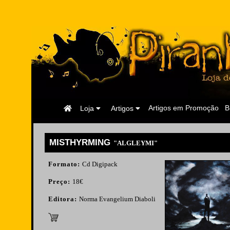
Página
Artigos em Promoção
B
Loja
Artigos
Inicial
MISTHYRMING
"ALGLEYMI"
Formato:
Cd Digipack
Preço:
18€
Editora:
Norma Evangelium Diaboli