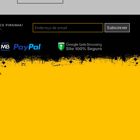
ES PIRANHA!
".
a.