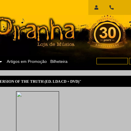
Início
de
Sessão
Artigos em Promoção
Bilheteira
RSION OF THE TRUTH (ED. LDA CD + DVD)"