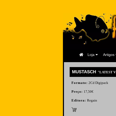
Página
Loja
Artigos
Inicial
MUSTASCH
"LATEST VE
Formato:
2Cd Digipack
Preço:
17,50€
Editora:
Regain