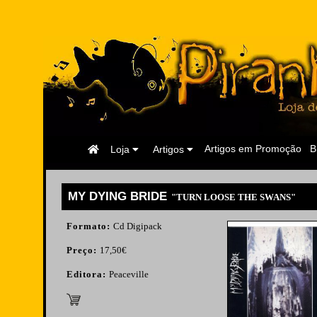
Página
Artigos em Promoção
B
Loja
Artigos
Inicial
MY DYING BRIDE
"TURN LOOSE THE SWANS"
Formato:
Cd Digipack
Preço:
17,50€
Editora:
Peaceville