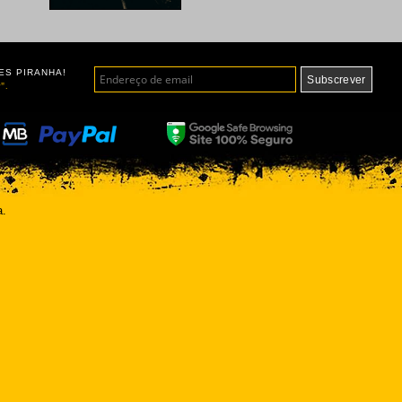
ES PIRANHA!
".
a.