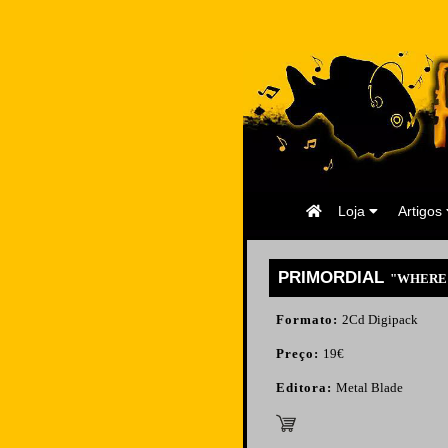
Página
Loja
Artigos
Inicial
PRIMORDIAL
"WHERE G
Formato:
2Cd Digipack
Preço:
19€
Editora:
Metal Blade