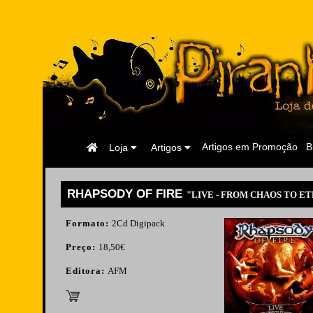
Página
Artigos em Promoção
B
Loja
Artigos
Inicial
RHAPSODY OF FIRE
"LIVE - FROM CHAOS TO ETE
Formato:
2Cd Digipack
Preço:
18,50€
Editora:
AFM