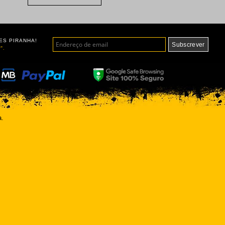
ES PIRANHA!
".
a.