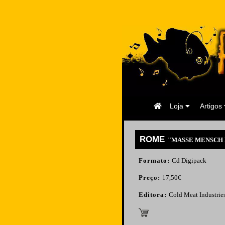
Página
Loja
Artigos
Inicial
ROME
"MASSE MENSCH 
Formato:
Cd Digipack
Preço:
17,50€
Editora:
Cold Meat Industrie