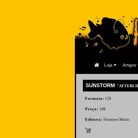
Página
Loja
Artigos
Inicial
SUNSTORM
"AFTERLI
Formato:
CD
Preço:
18€
Editora:
Frontiers Music