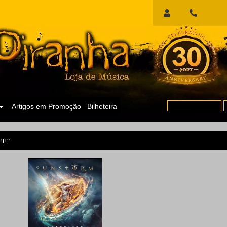
Início
de
Sessão
Artigos em Promoção
Bilheteira
FE"