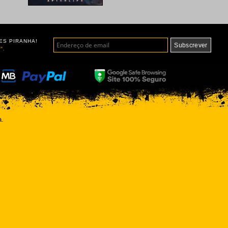
ES PIRANHA!
".
a.