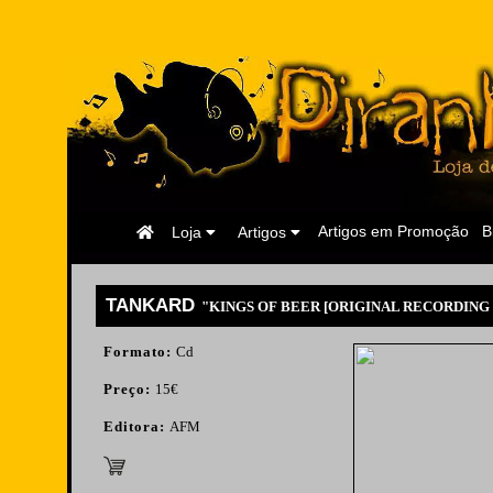
Página
Artigos em Promoção
B
Loja
Artigos
Inicial
TANKARD
"KINGS OF BEER [ORIGINAL RECORDING
Formato:
Cd
Preço:
15€
Editora:
AFM