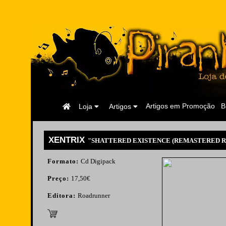
Página
Artigos em Promoção
B
Loja
Artigos
Inicial
XENTRIX
"SHATTERED EXISTENCE (REMASTERED RE
Formato:
Cd Digipack
Preço:
17,50€
Editora:
Roadrunner