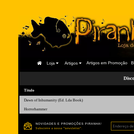
Página
Artigos em Promoção
B
Loja
Artigos
Inicial
Disc
Titulo
Dawn of Inhumanity (Ed. Lda Book)
Horrorhammer
NOVIDADES E PROMOÇÕES PIRANHA!
Subscreve a nossa "newsletter".