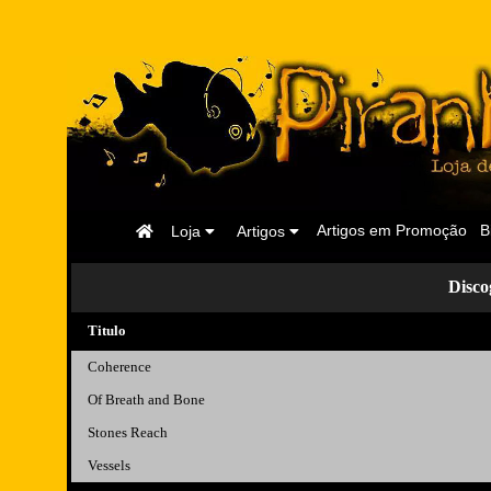
Página
Artigos em Promoção
B
Loja
Artigos
Inicial
Disc
Titulo
Coherence
Of Breath and Bone
Stones Reach
Vessels