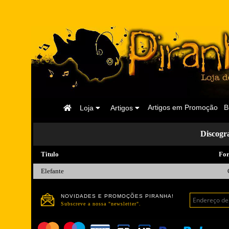
Página
Artigos em Promoção
B
Loja
Artigos
Inicial
Discog
Titulo
Fo
Elefante
NOVIDADES E PROMOÇÕES PIRANHA!
Subscreve a nossa "newsletter".