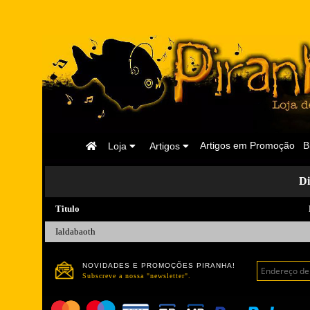
Página
Artigos em Promoção
B
Loja
Artigos
Inicial
Di
Titulo
Ialdabaoth
NOVIDADES E PROMOÇÕES PIRANHA!
Subscreve a nossa "newsletter".