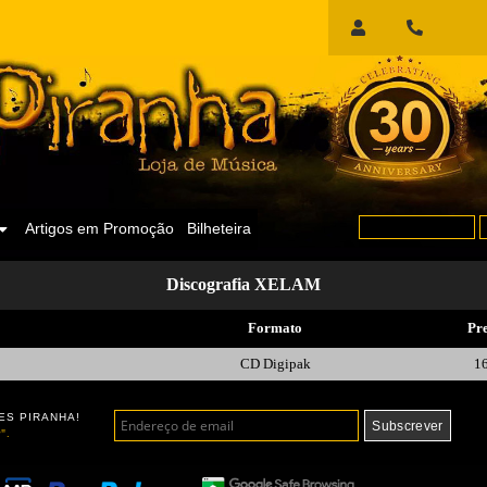
Início
de
Sessão
Artigos em Promoção
Bilheteira
Discografia XELAM
Formato
Pr
CD Digipak
1
ES PIRANHA!
".