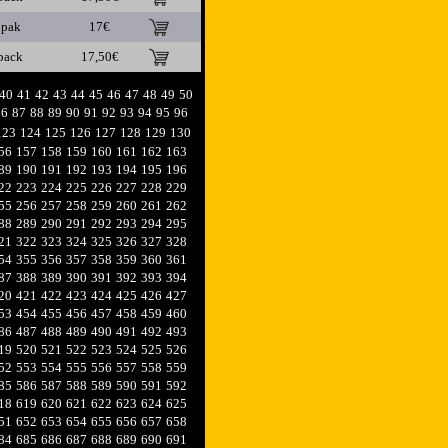
ipak
17€
pack
17,50€
40
41
42
43
44
45
46
47
48
49
50
86
87
88
89
90
91
92
93
94
95
96
123
124
125
126
127
128
129
130
56
157
158
159
160
161
162
163
89
190
191
192
193
194
195
196
22
223
224
225
226
227
228
229
55
256
257
258
259
260
261
262
88
289
290
291
292
293
294
295
21
322
323
324
325
326
327
328
54
355
356
357
358
359
360
361
87
388
389
390
391
392
393
394
20
421
422
423
424
425
426
427
53
454
455
456
457
458
459
460
86
487
488
489
490
491
492
493
19
520
521
522
523
524
525
526
52
553
554
555
556
557
558
559
85
586
587
588
589
590
591
592
18
619
620
621
622
623
624
625
51
652
653
654
655
656
657
658
84
685
686
687
688
689
690
691