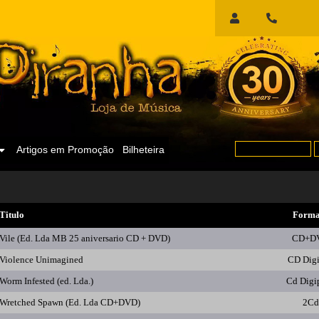
Início
de
Sessão
Artigos em Promoção
Bilheteira
Titulo
Forma
Vile (Ed. Lda MB 25 aniversario CD + DVD)
CD+D
Violence Unimagined
CD Dig
Worm Infested (ed. Lda.)
Cd Digi
Wretched Spawn (Ed. Lda CD+DVD)
2Cd