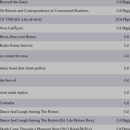
Beyond the Gates
Cd Digi
On Rituals and Correspondence in Constructed Realities
Cd Digi
CF 7200 (Ed. Lda cd+dvd)
2Cd Dig
Viva CadÃ¡ver
Cd Digi
River, Bear your Bones
Cd
Ruder Forms Survive
Cd
ice cream for crow
Cd
shiny beast (bat chain puller)
Cd
the best of
Cd
trout mask replica
Cd
Centralia
Cd
Dance And Laugh Among The Rotten
Cd
Dance And Laugh Among The Rotten (Ed. Lda Deluxe Box)
Cd Digi
Death Came Through a Phantom Ship (2013 ReediÃ§Ã£o)
Cd Digi