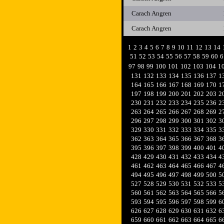
Carach Angren
Carach Angren
1
2
3
4
5
6
7
8
9
10
11
12
13
14
51
52
53
54
55
56
57
58
59
60
6
97
98
99
100
101
102
103
104
1
131
132
133
134
135
136
137
1
164
165
166
167
168
169
170
1
197
198
199
200
201
202
203
2
230
231
232
233
234
235
236
2
263
264
265
266
267
268
269
2
296
297
298
299
300
301
302
3
329
330
331
332
333
334
335
3
362
363
364
365
366
367
368
3
395
396
397
398
399
400
401
4
428
429
430
431
432
433
434
4
461
462
463
464
465
466
467
4
494
495
496
497
498
499
500
5
527
528
529
530
531
532
533
5
560
561
562
563
564
565
566
5
593
594
595
596
597
598
599
6
626
627
628
629
630
631
632
6
659
660
661
662
663
664
665
6