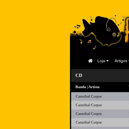
Página
Loja
Artigos
Inicial
CD
Banda | Artista
Cannibal Corpse
Cannibal Corpse
Cannibal Corpse
Cannibal Corpse