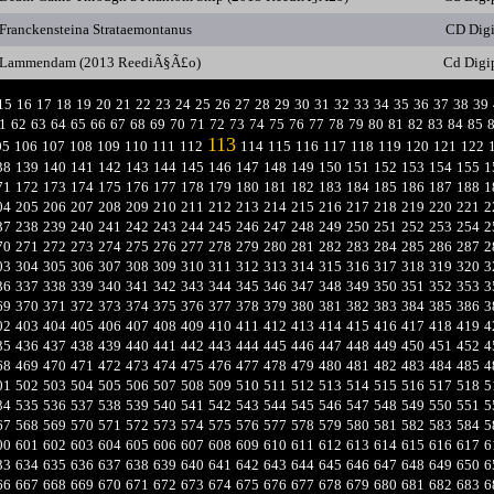
Franckensteina Strataemontanus
CD Dig
Lammendam (2013 ReediÃ§Ã£o)
Cd Digi
15
16
17
18
19
20
21
22
23
24
25
26
27
28
29
30
31
32
33
34
35
36
37
38
39
1
62
63
64
65
66
67
68
69
70
71
72
73
74
75
76
77
78
79
80
81
82
83
84
85
113
05
106
107
108
109
110
111
112
114
115
116
117
118
119
120
121
122
38
139
140
141
142
143
144
145
146
147
148
149
150
151
152
153
154
155
1
71
172
173
174
175
176
177
178
179
180
181
182
183
184
185
186
187
188
1
04
205
206
207
208
209
210
211
212
213
214
215
216
217
218
219
220
221
2
37
238
239
240
241
242
243
244
245
246
247
248
249
250
251
252
253
254
2
70
271
272
273
274
275
276
277
278
279
280
281
282
283
284
285
286
287
2
03
304
305
306
307
308
309
310
311
312
313
314
315
316
317
318
319
320
3
36
337
338
339
340
341
342
343
344
345
346
347
348
349
350
351
352
353
3
69
370
371
372
373
374
375
376
377
378
379
380
381
382
383
384
385
386
3
02
403
404
405
406
407
408
409
410
411
412
413
414
415
416
417
418
419
4
35
436
437
438
439
440
441
442
443
444
445
446
447
448
449
450
451
452
4
68
469
470
471
472
473
474
475
476
477
478
479
480
481
482
483
484
485
4
01
502
503
504
505
506
507
508
509
510
511
512
513
514
515
516
517
518
5
34
535
536
537
538
539
540
541
542
543
544
545
546
547
548
549
550
551
5
67
568
569
570
571
572
573
574
575
576
577
578
579
580
581
582
583
584
5
00
601
602
603
604
605
606
607
608
609
610
611
612
613
614
615
616
617
6
33
634
635
636
637
638
639
640
641
642
643
644
645
646
647
648
649
650
6
66
667
668
669
670
671
672
673
674
675
676
677
678
679
680
681
682
683
6