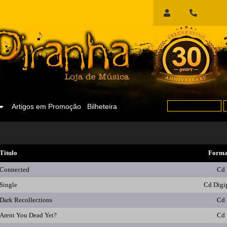
Início
de
Sessão
Artigos em Promoção
Bilheteira
Titulo
Forma
Connected
Cd
Single
Cd Digi
Dark Recollections
Cd
Arent You Dead Yet?
Cd