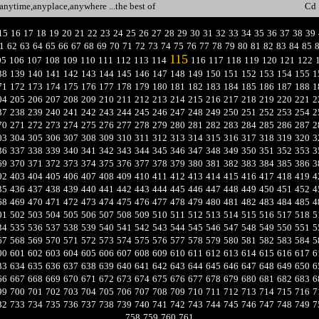
anytime,anyplace,anywhere ...the best of
Cd
15
16
17
18
19
20
21
22
23
24
25
26
27
28
29
30
31
32
33
34
35
36
37
38
39
1
62
63
64
65
66
67
68
69
70
71
72
73
74
75
76
77
78
79
80
81
82
83
84
85
115
05
106
107
108
109
110
111
112
113
114
116
117
118
119
120
121
122
38
139
140
141
142
143
144
145
146
147
148
149
150
151
152
153
154
155
1
71
172
173
174
175
176
177
178
179
180
181
182
183
184
185
186
187
188
1
04
205
206
207
208
209
210
211
212
213
214
215
216
217
218
219
220
221
2
37
238
239
240
241
242
243
244
245
246
247
248
249
250
251
252
253
254
2
70
271
272
273
274
275
276
277
278
279
280
281
282
283
284
285
286
287
2
03
304
305
306
307
308
309
310
311
312
313
314
315
316
317
318
319
320
3
36
337
338
339
340
341
342
343
344
345
346
347
348
349
350
351
352
353
3
69
370
371
372
373
374
375
376
377
378
379
380
381
382
383
384
385
386
3
02
403
404
405
406
407
408
409
410
411
412
413
414
415
416
417
418
419
4
35
436
437
438
439
440
441
442
443
444
445
446
447
448
449
450
451
452
4
68
469
470
471
472
473
474
475
476
477
478
479
480
481
482
483
484
485
4
01
502
503
504
505
506
507
508
509
510
511
512
513
514
515
516
517
518
5
34
535
536
537
538
539
540
541
542
543
544
545
546
547
548
549
550
551
5
67
568
569
570
571
572
573
574
575
576
577
578
579
580
581
582
583
584
5
00
601
602
603
604
605
606
607
608
609
610
611
612
613
614
615
616
617
6
33
634
635
636
637
638
639
640
641
642
643
644
645
646
647
648
649
650
6
66
667
668
669
670
671
672
673
674
675
676
677
678
679
680
681
682
683
6
99
700
701
702
703
704
705
706
707
708
709
710
711
712
713
714
715
716
7
32
733
734
735
736
737
738
739
740
741
742
743
744
745
746
747
748
749
7
758
759
760
761