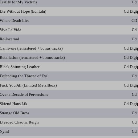
Testify for My Victims
Cd
Die Without Hope (Ed. Lda)
Cd Digi
Where Death Lies
CD
Viva La Vida
Cd
Re-Incarnal
Cd
Carnivore (remastered + bonus tracks)
Cd Digi
Retaliation (remastered + bonus tracks)
Cd Digi
Black Shinning Leather
Cd Digi
Defending the Throne of Evil
Cd
Fuck You All (Limited Metallbox)
Cd Digi
Over a Decade of Perversions
Cd
Skiend Hans Lik
Cd Digi
Strange Old Brew
Cd
Dreaded Chaotic Reign
Cd
Nymf
Cd