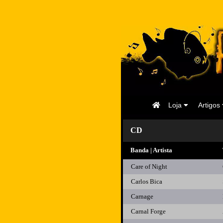
Página
Loja
Artigos
Inicial
CD
Banda | Artista
Care of Night
Carlos Bica
Carnage
Carnal Forge