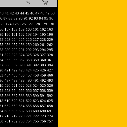
7€
40
41
42
43
44
45
46
47
48
49
50
86
87
88
89
90
91
92
93
94
95
96
123
124
125
126
127
128
129
130
56
157
158
159
160
161
162
163
89
190
191
192
193
194
195
196
22
223
224
225
226
227
228
229
55
256
257
258
259
260
261
262
88
289
290
291
292
293
294
295
21
322
323
324
325
326
327
328
54
355
356
357
358
359
360
361
87
388
389
390
391
392
393
394
20
421
422
423
424
425
426
427
53
454
455
456
457
458
459
460
86
487
488
489
490
491
492
493
19
520
521
522
523
524
525
526
52
553
554
555
556
557
558
559
85
586
587
588
589
590
591
592
18
619
620
621
622
623
624
625
51
652
653
654
655
656
657
658
84
685
686
687
688
689
690
691
17
718
719
720
721
722
723
724
50
751
752
753
754
755
756
757