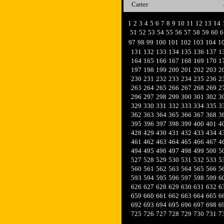
Carter
1
2
3
4
5
6
7
8
9
10
11
12
13
14
51
52
53
54
55
56
57
58
59
60
6
97
98
99
100
101
102
103
104
1
131
132
133
134
135
136
137
1
164
165
166
167
168
169
170
1
197
198
199
200
201
202
203
2
230
231
232
233
234
235
236
2
263
264
265
266
267
268
269
2
296
297
298
299
300
301
302
3
329
330
331
332
333
334
335
3
362
363
364
365
366
367
368
3
395
396
397
398
399
400
401
4
428
429
430
431
432
433
434
4
461
462
463
464
465
466
467
4
494
495
496
497
498
499
500
5
527
528
529
530
531
532
533
5
560
561
562
563
564
565
566
5
593
594
595
596
597
598
599
6
626
627
628
629
630
631
632
6
659
660
661
662
663
664
665
6
692
693
694
695
696
697
698
6
725
726
727
728
729
730
731
7