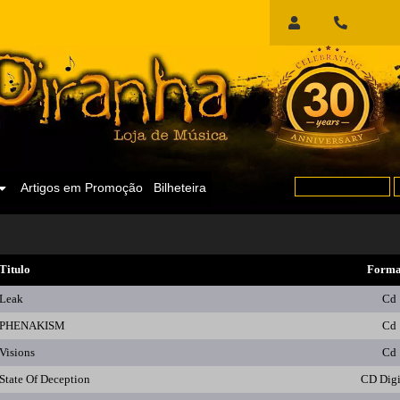
Início
de
Sessão
Artigos em Promoção
Bilheteira
Titulo
Forma
Leak
Cd
PHENAKISM
Cd
Visions
Cd
State Of Deception
CD Dig