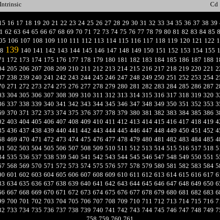
Intrinsic
Cd
15
16
17
18
19
20
21
22
23
24
25
26
27
28
29
30
31
32
33
34
35
36
37
38
39
1
62
63
64
65
66
67
68
69
70
71
72
73
74
75
76
77
78
79
80
81
82
83
84
85
05
106
107
108
109
110
111
112
113
114
115
116
117
118
119
120
121
122
1
139
8
140
141
142
143
144
145
146
147
148
149
150
151
152
153
154
155
71
172
173
174
175
176
177
178
179
180
181
182
183
184
185
186
187
188
1
04
205
206
207
208
209
210
211
212
213
214
215
216
217
218
219
220
221
2
37
238
239
240
241
242
243
244
245
246
247
248
249
250
251
252
253
254
2
70
271
272
273
274
275
276
277
278
279
280
281
282
283
284
285
286
287
2
03
304
305
306
307
308
309
310
311
312
313
314
315
316
317
318
319
320
3
36
337
338
339
340
341
342
343
344
345
346
347
348
349
350
351
352
353
3
69
370
371
372
373
374
375
376
377
378
379
380
381
382
383
384
385
386
3
02
403
404
405
406
407
408
409
410
411
412
413
414
415
416
417
418
419
4
35
436
437
438
439
440
441
442
443
444
445
446
447
448
449
450
451
452
4
68
469
470
471
472
473
474
475
476
477
478
479
480
481
482
483
484
485
4
01
502
503
504
505
506
507
508
509
510
511
512
513
514
515
516
517
518
5
34
535
536
537
538
539
540
541
542
543
544
545
546
547
548
549
550
551
5
67
568
569
570
571
572
573
574
575
576
577
578
579
580
581
582
583
584
5
00
601
602
603
604
605
606
607
608
609
610
611
612
613
614
615
616
617
6
33
634
635
636
637
638
639
640
641
642
643
644
645
646
647
648
649
650
6
66
667
668
669
670
671
672
673
674
675
676
677
678
679
680
681
682
683
6
99
700
701
702
703
704
705
706
707
708
709
710
711
712
713
714
715
716
7
32
733
734
735
736
737
738
739
740
741
742
743
744
745
746
747
748
749
7
758
759
760
761