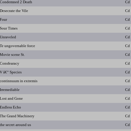
Condemned 2 Death
Cd
Desecrate the Vile
Cd
Four
Cd
Sour Times
Cd
Unraveled
Cd
Te ungovernable force
Cd
Movie scene St.
Cd
Consfearacy
Cd
V â€“ Species
Cd
continnuum in extremis
Cd
Irremediable
Cd
Lost and Gone
Cd
Endless Echo
Cd
The Grand Machinery
Cd
the secret around us
Cd