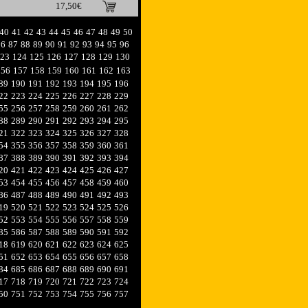
17,50€
40
41
42
43
44
45
46
47
48
49
50
86
87
88
89
90
91
92
93
94
95
96
23
124
125
126
127
128
129
130
156
157
158
159
160
161
162
163
89
190
191
192
193
194
195
196
22
223
224
225
226
227
228
229
55
256
257
258
259
260
261
262
88
289
290
291
292
293
294
295
21
322
323
324
325
326
327
328
54
355
356
357
358
359
360
361
87
388
389
390
391
392
393
394
20
421
422
423
424
425
426
427
53
454
455
456
457
458
459
460
86
487
488
489
490
491
492
493
19
520
521
522
523
524
525
526
52
553
554
555
556
557
558
559
85
586
587
588
589
590
591
592
18
619
620
621
622
623
624
625
51
652
653
654
655
656
657
658
84
685
686
687
688
689
690
691
17
718
719
720
721
722
723
724
50
751
752
753
754
755
756
757