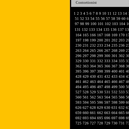
Contortionist
1
2
3
4
5
6
7
8
9
10
11
12
13
14
51
52
53
54
55
56
57
58
59
60
6
97
98
99
100
101
102
103
104
1
131
132
133
134
135
136
137
13
164
165
166
167
168
169
170
1
197
198
199
200
201
202
203
2
230
231
232
233
234
235
236
2
263
264
265
266
267
268
269
2
296
297
298
299
300
301
302
3
329
330
331
332
333
334
335
3
362
363
364
365
366
367
368
3
395
396
397
398
399
400
401
4
428
429
430
431
432
433
434
4
461
462
463
464
465
466
467
4
494
495
496
497
498
499
500
5
527
528
529
530
531
532
533
5
560
561
562
563
564
565
566
5
593
594
595
596
597
598
599
6
626
627
628
629
630
631
632
6
659
660
661
662
663
664
665
6
692
693
694
695
696
697
698
6
725
726
727
728
729
730
731
7