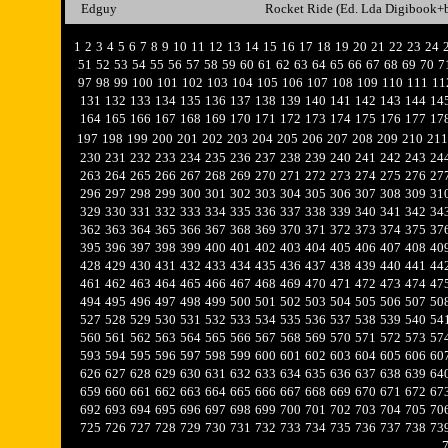
Edguy
Rocket Ride (Ed. Lda Digibook+
1
2
3
4
5
6
7
8
9
10
11
12
13
14
15
16
17
18
19
20
21
22
23
24
51
52
53
54
55
56
57
58
59
60
61
62
63
64
65
66
67
68
69
70
7
97
98
99
100
101
102
103
104
105
106
107
108
109
110
111
11
131
132
133
134
135
136
137
138
139
140
141
142
143
144
14
164
165
166
167
168
169
170
171
172
173
174
175
176
177
17
197
198
199
200
201
202
203
204
205
206
207
208
209
210
211
230
231
232
233
234
235
236
237
238
239
240
241
242
243
24
263
264
265
266
267
268
269
270
271
272
273
274
275
276
27
296
297
298
299
300
301
302
303
304
305
306
307
308
309
31
329
330
331
332
333
334
335
336
337
338
339
340
341
342
34
362
363
364
365
366
367
368
369
370
371
372
373
374
375
37
395
396
397
398
399
400
401
402
403
404
405
406
407
408
40
428
429
430
431
432
433
434
435
436
437
438
439
440
441
44
461
462
463
464
465
466
467
468
469
470
471
472
473
474
47
494
495
496
497
498
499
500
501
502
503
504
505
506
507
50
527
528
529
530
531
532
533
534
535
536
537
538
539
540
54
560
561
562
563
564
565
566
567
568
569
570
571
572
573
57
593
594
595
596
597
598
599
600
601
602
603
604
605
606
60
626
627
628
629
630
631
632
633
634
635
636
637
638
639
64
659
660
661
662
663
664
665
666
667
668
669
670
671
672
67
692
693
694
695
696
697
698
699
700
701
702
703
704
705
70
725
726
727
728
729
730
731
732
733
734
735
736
737
738
73