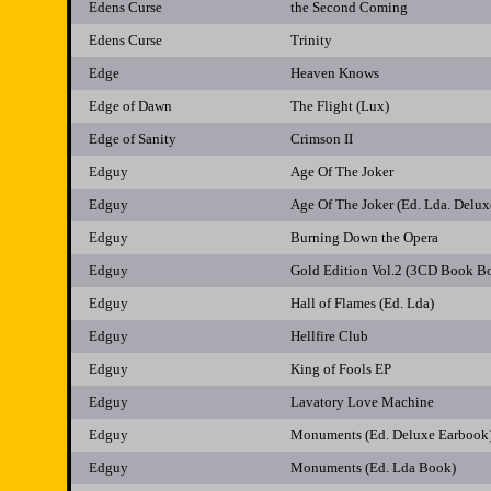
Edens Curse
the Second Coming
Edens Curse
Trinity
Edge
Heaven Knows
Edge of Dawn
The Flight (Lux)
Edge of Sanity
Crimson II
Edguy
Age Of The Joker
Edguy
Age Of The Joker (Ed. Lda. Delux
Edguy
Burning Down the Opera
Edguy
Gold Edition Vol.2 (3CD Book Bo
Edguy
Hall of Flames (Ed. Lda)
Edguy
Hellfire Club
Edguy
King of Fools EP
Edguy
Lavatory Love Machine
Edguy
Monuments (Ed. Deluxe Earbook
Edguy
Monuments (Ed. Lda Book)