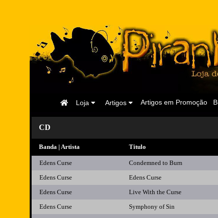
Página
Artigos em Promoção
B
Loja
Artigos
Inicial
CD
Banda | Artista
Titulo
Edens Curse
Condemned to Burn
Edens Curse
Edens Curse
Edens Curse
Live With the Curse
Edens Curse
Symphony of Sin