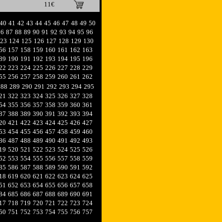
11€
40
41
42
43
44
45
46
47
48
49
50
86
87
88
89
90
91
92
93
94
95
96
23
124
125
126
127
128
129
130
56
157
158
159
160
161
162
163
89
190
191
192
193
194
195
196
22
223
224
225
226
227
228
229
55
256
257
258
259
260
261
262
288
289
290
291
292
293
294
295
21
322
323
324
325
326
327
328
54
355
356
357
358
359
360
361
87
388
389
390
391
392
393
394
20
421
422
423
424
425
426
427
53
454
455
456
457
458
459
460
86
487
488
489
490
491
492
493
19
520
521
522
523
524
525
526
52
553
554
555
556
557
558
559
85
586
587
588
589
590
591
592
18
619
620
621
622
623
624
625
51
652
653
654
655
656
657
658
84
685
686
687
688
689
690
691
17
718
719
720
721
722
723
724
50
751
752
753
754
755
756
757