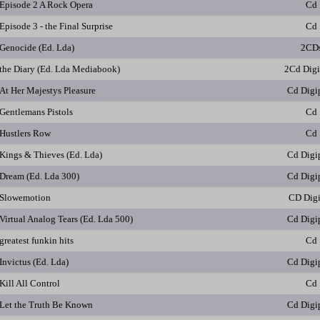
Episode 2 A Rock Opera
Cd
Episode 3 - the Final Surprise
Cd
Genocide (Ed. Lda)
2CD
the Diary (Ed. Lda Mediabook)
2Cd Dig
At Her Majestys Pleasure
Cd Digi
Gentlemans Pistols
Cd
Hustlers Row
Cd
Kings & Thieves (Ed. Lda)
Cd Digi
Dream (Ed. Lda 300)
Cd Digi
Slowemotion
CD Dig
Virtual Analog Tears (Ed. Lda 500)
Cd Digi
greatest funkin hits
Cd
Invictus (Ed. Lda)
Cd Digi
Kill All Control
Cd
Let the Truth Be Known
Cd Digi