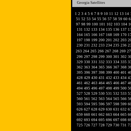
Georgia Satellites
1
2
3
4
5
6
7
8
9
10
11
12
13
14
51
52
53
54
55
56
57
58
59
60
6
97
98
99
100
101
102
103
104
1
131
132
133
134
135
136
137
1
164
165
166
167
168
169
170
1
197
198
199
200
201
202
203
2
230
231
232
233
234
235
236
2
263
264
265
266
267
268
269
27
296
297
298
299
300
301
302
3
329
330
331
332
333
334
335
3
362
363
364
365
366
367
368
3
395
396
397
398
399
400
401
4
428
429
430
431
432
433
434
4
461
462
463
464
465
466
467
4
494
495
496
497
498
499
500
5
527
528
529
530
531
532
533
5
560
561
562
563
564
565
566
5
593
594
595
596
597
598
599
6
626
627
628
629
630
631
632
6
659
660
661
662
663
664
665
6
692
693
694
695
696
697
698
6
725
726
727
728
729
730
731
7