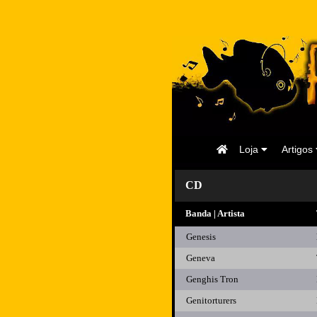
Página
Loja
Artigos
Inicial
CD
Banda | Artista
Genesis
Geneva
Genghis Tron
Genitorturers