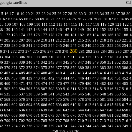
georgia satellites
Cd
15
16
17
18
19
20
21
22
23
24
25
26
27
28
29
30
31
32
33
34
35
36
37
38
39
1
62
63
64
65
66
67
68
69
70
71
72
73
74
75
76
77
78
79
80
81
82
83
84
85
05
106
107
108
109
110
111
112
113
114
115
116
117
118
119
120
121
122
1
38
139
140
141
142
143
144
145
146
147
148
149
150
151
152
153
154
155
1
71
172
173
174
175
176
177
178
179
180
181
182
183
184
185
186
187
188
1
04
205
206
207
208
209
210
211
212
213
214
215
216
217
218
219
220
221
2
37
238
239
240
241
242
243
244
245
246
247
248
249
250
251
252
253
254
2
280
0
271
272
273
274
275
276
277
278
279
281
282
283
284
285
286
287
03
304
305
306
307
308
309
310
311
312
313
314
315
316
317
318
319
320
3
36
337
338
339
340
341
342
343
344
345
346
347
348
349
350
351
352
353
3
69
370
371
372
373
374
375
376
377
378
379
380
381
382
383
384
385
386
3
02
403
404
405
406
407
408
409
410
411
412
413
414
415
416
417
418
419
4
35
436
437
438
439
440
441
442
443
444
445
446
447
448
449
450
451
452
4
68
469
470
471
472
473
474
475
476
477
478
479
480
481
482
483
484
485
4
01
502
503
504
505
506
507
508
509
510
511
512
513
514
515
516
517
518
5
34
535
536
537
538
539
540
541
542
543
544
545
546
547
548
549
550
551
5
67
568
569
570
571
572
573
574
575
576
577
578
579
580
581
582
583
584
5
00
601
602
603
604
605
606
607
608
609
610
611
612
613
614
615
616
617
6
33
634
635
636
637
638
639
640
641
642
643
644
645
646
647
648
649
650
6
66
667
668
669
670
671
672
673
674
675
676
677
678
679
680
681
682
683
6
99
700
701
702
703
704
705
706
707
708
709
710
711
712
713
714
715
716
7
32
733
734
735
736
737
738
739
740
741
742
743
744
745
746
747
748
749
7
758
759
760
761