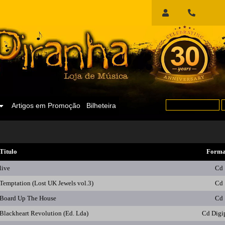
Início
de
Sessão
Artigos em Promoção
Bilheteira
Titulo
Forma
live
Cd
Temptation (Lost UK Jewels vol.3)
Cd
Board Up The House
Cd
Blackheart Revolution (Ed. Lda)
Cd Digi