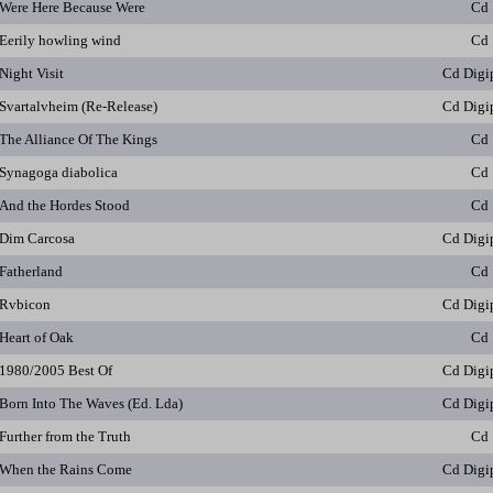
Were Here Because Were
Cd
Eerily howling wind
Cd
Night Visit
Cd Digi
Svartalvheim (Re-Release)
Cd Digi
The Alliance Of The Kings
Cd
Synagoga diabolica
Cd
And the Hordes Stood
Cd
Dim Carcosa
Cd Digi
Fatherland
Cd
Rvbicon
Cd Digi
Heart of Oak
Cd
1980/2005 Best Of
Cd Digi
Born Into The Waves (Ed. Lda)
Cd Digi
Further from the Truth
Cd
When the Rains Come
Cd Digi