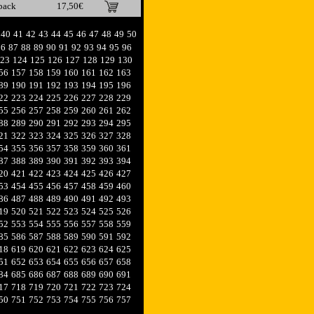
pack
17,50€
40
41
42
43
44
45
46
47
48
49
50
86
87
88
89
90
91
92
93
94
95
96
23
124
125
126
127
128
129
130
56
157
158
159
160
161
162
163
89
190
191
192
193
194
195
196
22
223
224
225
226
227
228
229
55
256
257
258
259
260
261
262
88
289
290
291
292
293
294
295
21
322
323
324
325
326
327
328
54
355
356
357
358
359
360
361
87
388
389
390
391
392
393
394
20
421
422
423
424
425
426
427
53
454
455
456
457
458
459
460
86
487
488
489
490
491
492
493
19
520
521
522
523
524
525
526
52
553
554
555
556
557
558
559
85
586
587
588
589
590
591
592
18
619
620
621
622
623
624
625
51
652
653
654
655
656
657
658
84
685
686
687
688
689
690
691
17
718
719
720
721
722
723
724
50
751
752
753
754
755
756
757