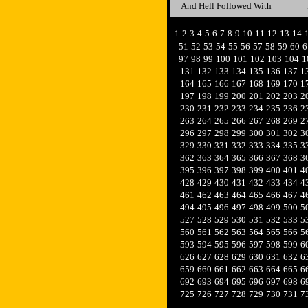
And Hell Followed With
1
2
3
4
5
6
7
8
9
10
11
12
13
14
51
52
53
54
55
56
57
58
59
60
6
97
98
99
100
101
102
103
104
1
131
132
133
134
135
136
137
1
164
165
166
167
168
169
170
1
197
198
199
200
201
202
203
2
230
231
232
233
234
235
236
2
263
264
265
266
267
268
269
2
296
297
298
299
300
301
302
3
329
330
331
332
333
334
335
3
362
363
364
365
366
367
368
3
395
396
397
398
399
400
401
4
428
429
430
431
432
433
434
4
461
462
463
464
465
466
467
4
494
495
496
497
498
499
500
5
527
528
529
530
531
532
533
5
560
561
562
563
564
565
566
5
593
594
595
596
597
598
599
6
626
627
628
629
630
631
632
6
659
660
661
662
663
664
665
6
692
693
694
695
696
697
698
6
725
726
727
728
729
730
731
7