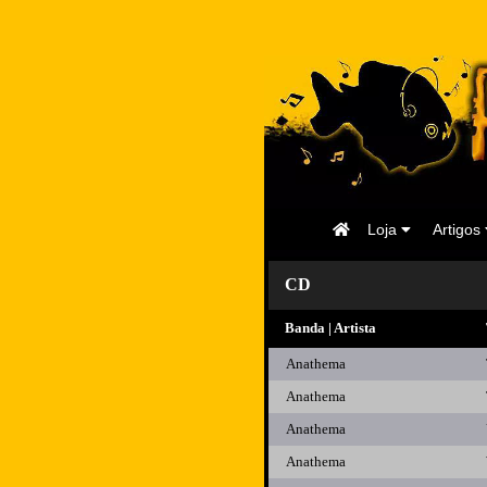
Página
Loja
Artigos
Inicial
CD
Banda | Artista
Anathema
Anathema
Anathema
Anathema