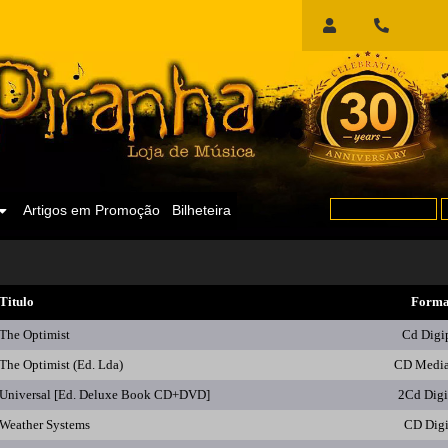
Início
de
Sessão
Artigos em Promoção
Bilheteira
Titulo
Forma
The Optimist
Cd Digi
The Optimist (Ed. Lda)
CD Medi
Universal [Ed. Deluxe Book CD+DVD]
2Cd Dig
Weather Systems
CD Dig