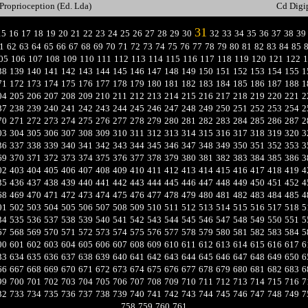
Proprioception (Ed. Lda)
Cd Digi
31
15
16
17
18
19
20
21
22
23
24
25
26
27
28
29
30
32
33
34
35
36
37
38
39
1
62
63
64
65
66
67
68
69
70
71
72
73
74
75
76
77
78
79
80
81
82
83
84
85
05
106
107
108
109
110
111
112
113
114
115
116
117
118
119
120
121
122
1
38
139
140
141
142
143
144
145
146
147
148
149
150
151
152
153
154
155
1
71
172
173
174
175
176
177
178
179
180
181
182
183
184
185
186
187
188
1
04
205
206
207
208
209
210
211
212
213
214
215
216
217
218
219
220
221
2
37
238
239
240
241
242
243
244
245
246
247
248
249
250
251
252
253
254
2
70
271
272
273
274
275
276
277
278
279
280
281
282
283
284
285
286
287
2
03
304
305
306
307
308
309
310
311
312
313
314
315
316
317
318
319
320
3
36
337
338
339
340
341
342
343
344
345
346
347
348
349
350
351
352
353
3
69
370
371
372
373
374
375
376
377
378
379
380
381
382
383
384
385
386
3
02
403
404
405
406
407
408
409
410
411
412
413
414
415
416
417
418
419
4
35
436
437
438
439
440
441
442
443
444
445
446
447
448
449
450
451
452
4
68
469
470
471
472
473
474
475
476
477
478
479
480
481
482
483
484
485
4
01
502
503
504
505
506
507
508
509
510
511
512
513
514
515
516
517
518
5
34
535
536
537
538
539
540
541
542
543
544
545
546
547
548
549
550
551
5
67
568
569
570
571
572
573
574
575
576
577
578
579
580
581
582
583
584
5
00
601
602
603
604
605
606
607
608
609
610
611
612
613
614
615
616
617
6
33
634
635
636
637
638
639
640
641
642
643
644
645
646
647
648
649
650
6
66
667
668
669
670
671
672
673
674
675
676
677
678
679
680
681
682
683
6
99
700
701
702
703
704
705
706
707
708
709
710
711
712
713
714
715
716
7
32
733
734
735
736
737
738
739
740
741
742
743
744
745
746
747
748
749
7
758
759
760
761