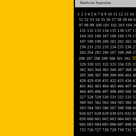
Hardcore Superstar
1
2
3
4
5
6
7
8
9
10
11
12
13
14
51
52
53
54
55
56
57
58
59
60
6
97
98
99
100
101
102
103
104
1
131
132
133
134
135
136
137
1
164
165
166
167
168
169
170
1
197
198
199
200
201
202
203
2
230
231
232
233
234
235
236
2
263
264
265
266
267
268
269
2
3
296
297
298
299
300
301
302
329
330
331
332
333
334
335
3
362
363
364
365
366
367
368
3
395
396
397
398
399
400
401
4
428
429
430
431
432
433
434
4
461
462
463
464
465
466
467
4
494
495
496
497
498
499
500
5
527
528
529
530
531
532
533
5
560
561
562
563
564
565
566
5
593
594
595
596
597
598
599
6
626
627
628
629
630
631
632
6
659
660
661
662
663
664
665
6
692
693
694
695
696
697
698
6
725
726
727
728
729
730
731
7