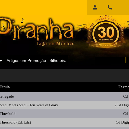
Início
de
Sessão
Artigos em Promoção
Bilheteira
Titulo
Forma
renegade
Cd
Steel Meets Steel - Ten Years of Glory
2Cd Dig
Threshold
Cd
Threshold (Ed. Lda)
Cd Digi