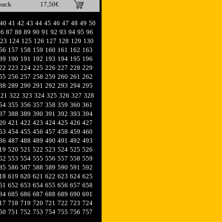
pack
17,50€
40
41
42
43
44
45
46
47
48
49
50
86
87
88
89
90
91
92
93
94
95
96
23
124
125
126
127
128
129
130
56
157
158
159
160
161
162
163
89
190
191
192
193
194
195
196
22
223
224
225
226
227
228
229
55
256
257
258
259
260
261
262
88
289
290
291
292
293
294
295
321
322
323
324
325
326
327
328
54
355
356
357
358
359
360
361
87
388
389
390
391
392
393
394
20
421
422
423
424
425
426
427
53
454
455
456
457
458
459
460
86
487
488
489
490
491
492
493
19
520
521
522
523
524
525
526
52
553
554
555
556
557
558
559
85
586
587
588
589
590
591
592
18
619
620
621
622
623
624
625
51
652
653
654
655
656
657
658
84
685
686
687
688
689
690
691
17
718
719
720
721
722
723
724
50
751
752
753
754
755
756
757