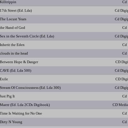
Killtrippin
Cd
17th Street (Ed. Lda)
Cd Digi
The Locust Years
Cd Digi
the Hand of God
Cd
Sex in the Seventh Circle (Ed. Lda)
Cd Digi
Inherit the Eden
Cd
clouds in the head
Cd
Between Hope & Danger
CD Dig
CAVE (Ed. Lda 500)
Cd Digi
Exile
CD Dig
Stream Of Consciousness (Ed. Lda 300)
Cd Digi
Just Pig It
Cd
Maere (Ed. Lda 2CDs Digibook)
CD Medi
Time Is Waiting for No One
Cd
Dirty N Young
Cd