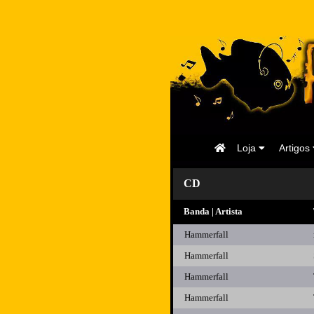
Página
Loja
Artigos
Inicial
CD
Banda | Artista
Hammerfall
Hammerfall
Hammerfall
Hammerfall