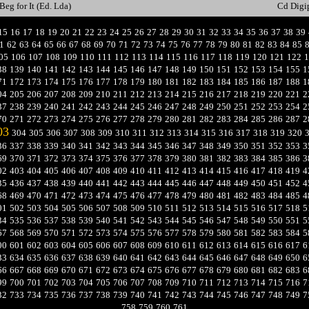
Beg for It (Ed. Lda)
Cd Digi
15
16
17
18
19
20
21
22
23
24
25
26
27
28
29
30
31
32
33
34
35
36
37
38
39
1
62
63
64
65
66
67
68
69
70
71
72
73
74
75
76
77
78
79
80
81
82
83
84
85
05
106
107
108
109
110
111
112
113
114
115
116
117
118
119
120
121
122
1
38
139
140
141
142
143
144
145
146
147
148
149
150
151
152
153
154
155
1
71
172
173
174
175
176
177
178
179
180
181
182
183
184
185
186
187
188
1
04
205
206
207
208
209
210
211
212
213
214
215
216
217
218
219
220
221
2
37
238
239
240
241
242
243
244
245
246
247
248
249
250
251
252
253
254
2
70
271
272
273
274
275
276
277
278
279
280
281
282
283
284
285
286
287
2
03
304
305
306
307
308
309
310
311
312
313
314
315
316
317
318
319
320
36
337
338
339
340
341
342
343
344
345
346
347
348
349
350
351
352
353
3
69
370
371
372
373
374
375
376
377
378
379
380
381
382
383
384
385
386
3
02
403
404
405
406
407
408
409
410
411
412
413
414
415
416
417
418
419
4
35
436
437
438
439
440
441
442
443
444
445
446
447
448
449
450
451
452
4
68
469
470
471
472
473
474
475
476
477
478
479
480
481
482
483
484
485
4
01
502
503
504
505
506
507
508
509
510
511
512
513
514
515
516
517
518
5
34
535
536
537
538
539
540
541
542
543
544
545
546
547
548
549
550
551
5
67
568
569
570
571
572
573
574
575
576
577
578
579
580
581
582
583
584
5
00
601
602
603
604
605
606
607
608
609
610
611
612
613
614
615
616
617
6
33
634
635
636
637
638
639
640
641
642
643
644
645
646
647
648
649
650
6
66
667
668
669
670
671
672
673
674
675
676
677
678
679
680
681
682
683
6
99
700
701
702
703
704
705
706
707
708
709
710
711
712
713
714
715
716
7
32
733
734
735
736
737
738
739
740
741
742
743
744
745
746
747
748
749
7
758
759
760
761