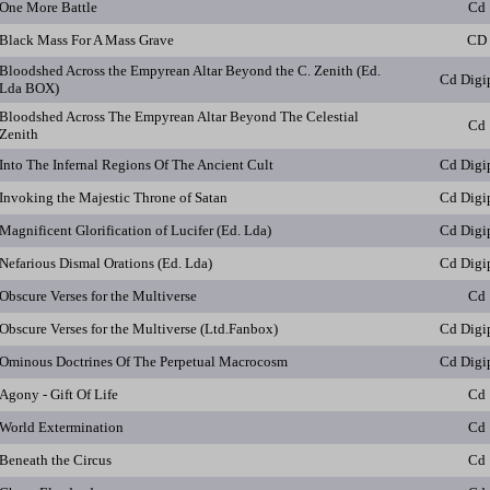
One More Battle
Cd
Black Mass For A Mass Grave
CD
Bloodshed Across the Empyrean Altar Beyond the C. Zenith (Ed.
Cd Digi
Lda BOX)
Bloodshed Across The Empyrean Altar Beyond The Celestial
Cd
Zenith
Into The Infernal Regions Of The Ancient Cult
Cd Digi
Invoking the Majestic Throne of Satan
Cd Digi
Magnificent Glorification of Lucifer (Ed. Lda)
Cd Digi
Nefarious Dismal Orations (Ed. Lda)
Cd Digi
Obscure Verses for the Multiverse
Cd
Obscure Verses for the Multiverse (Ltd.Fanbox)
Cd Digi
Ominous Doctrines Of The Perpetual Macrocosm
Cd Digi
Agony - Gift Of Life
Cd
World Extermination
Cd
Beneath the Circus
Cd