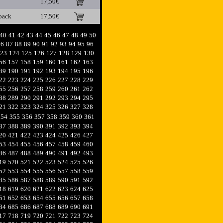
17,50€
pack
17,50€
40
41
42
43
44
45
46
47
48
49
50
86
87
88
89
90
91
92
93
94
95
96
23
124
125
126
127
128
129
130
56
157
158
159
160
161
162
163
89
190
191
192
193
194
195
196
22
223
224
225
226
227
228
229
55
256
257
258
259
260
261
262
88
289
290
291
292
293
294
295
21
322
323
324
325
326
327
328
354
355
356
357
358
359
360
361
87
388
389
390
391
392
393
394
20
421
422
423
424
425
426
427
53
454
455
456
457
458
459
460
86
487
488
489
490
491
492
493
19
520
521
522
523
524
525
526
52
553
554
555
556
557
558
559
85
586
587
588
589
590
591
592
18
619
620
621
622
623
624
625
51
652
653
654
655
656
657
658
84
685
686
687
688
689
690
691
17
718
719
720
721
722
723
724