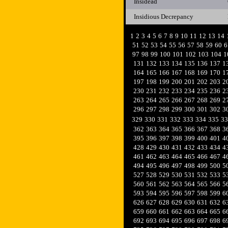
Insidead
Insidious Decrepancy
1
2
3
4
5
6
7
8
9
10
11
12
13
14
51
52
53
54
55
56
57
58
59
60
6
97
98
99
100
101
102
103
104
1
131
132
133
134
135
136
137
1
164
165
166
167
168
169
170
1
197
198
199
200
201
202
203
2
230
231
232
233
234
235
236
2
263
264
265
266
267
268
269
2
296
297
298
299
300
301
302
3
329
330
331
332
333
334
335
33
362
363
364
365
366
367
368
3
395
396
397
398
399
400
401
4
428
429
430
431
432
433
434
4
461
462
463
464
465
466
467
4
494
495
496
497
498
499
500
5
527
528
529
530
531
532
533
5
560
561
562
563
564
565
566
5
593
594
595
596
597
598
599
6
626
627
628
629
630
631
632
6
659
660
661
662
663
664
665
6
692
693
694
695
696
697
698
6