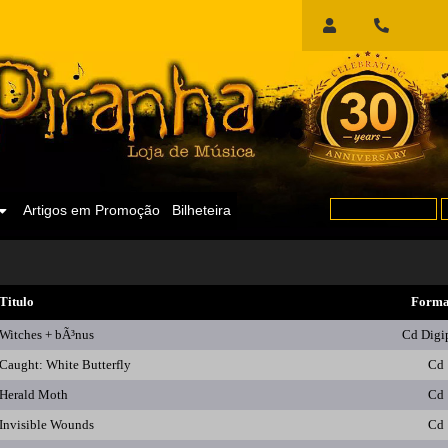
Início
de
Sessão
Artigos em Promoção
Bilheteira
Titulo
Forma
Witches + bÃ³nus
Cd Digi
Caught: White Butterfly
Cd
Herald Moth
Cd
Invisible Wounds
Cd