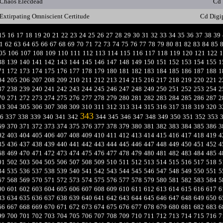
Chaos Elecdead
Cd
Extirpating Omniscient Certitude
Cd Digi
15
16
17
18
19
20
21
22
23
24
25
26
27
28
29
30
31
32
33
34
35
36
37
38
39
1
62
63
64
65
66
67
68
69
70
71
72
73
74
75
76
77
78
79
80
81
82
83
84
85
05
106
107
108
109
110
111
112
113
114
115
116
117
118
119
120
121
122
1
38
139
140
141
142
143
144
145
146
147
148
149
150
151
152
153
154
155
1
71
172
173
174
175
176
177
178
179
180
181
182
183
184
185
186
187
188
1
04
205
206
207
208
209
210
211
212
213
214
215
216
217
218
219
220
221
2
37
238
239
240
241
242
243
244
245
246
247
248
249
250
251
252
253
254
2
70
271
272
273
274
275
276
277
278
279
280
281
282
283
284
285
286
287
2
03
304
305
306
307
308
309
310
311
312
313
314
315
316
317
318
319
320
3
343
6
337
338
339
340
341
342
344
345
346
347
348
349
350
351
352
353
69
370
371
372
373
374
375
376
377
378
379
380
381
382
383
384
385
386
3
02
403
404
405
406
407
408
409
410
411
412
413
414
415
416
417
418
419
4
35
436
437
438
439
440
441
442
443
444
445
446
447
448
449
450
451
452
4
68
469
470
471
472
473
474
475
476
477
478
479
480
481
482
483
484
485
4
01
502
503
504
505
506
507
508
509
510
511
512
513
514
515
516
517
518
5
34
535
536
537
538
539
540
541
542
543
544
545
546
547
548
549
550
551
5
67
568
569
570
571
572
573
574
575
576
577
578
579
580
581
582
583
584
5
00
601
602
603
604
605
606
607
608
609
610
611
612
613
614
615
616
617
6
33
634
635
636
637
638
639
640
641
642
643
644
645
646
647
648
649
650
6
66
667
668
669
670
671
672
673
674
675
676
677
678
679
680
681
682
683
6
99
700
701
702
703
704
705
706
707
708
709
710
711
712
713
714
715
716
7