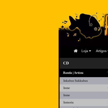
Página
Loja
Artigos
Inicial
CD
Banda | Artista
Inkubus Sukkubus
Inme
Inme
Inmoria