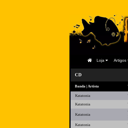
Página
Loja
Artigos
Inicial
CD
Banda | Artista
Katatonia
Katatonia
Katatonia
Katatonia