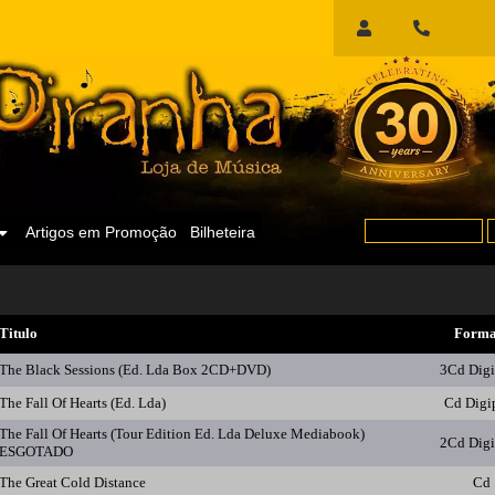
Início
de
Sessão
Artigos em Promoção
Bilheteira
Titulo
Forma
The Black Sessions (Ed. Lda Box 2CD+DVD)
3Cd Dig
The Fall Of Hearts (Ed. Lda)
Cd Digi
The Fall Of Hearts (Tour Edition Ed. Lda Deluxe Mediabook)
2Cd Dig
ESGOTADO
The Great Cold Distance
Cd