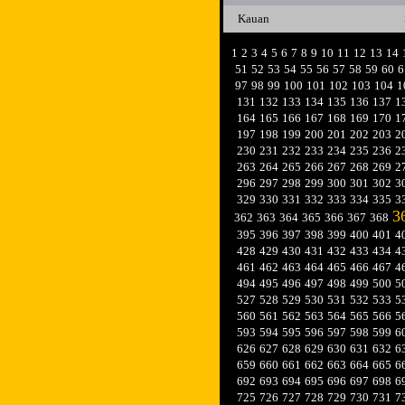
Kauan
1
2
3
4
5
6
7
8
9
10
11
12
13
14
51
52
53
54
55
56
57
58
59
60
6
97
98
99
100
101
102
103
104
1
131
132
133
134
135
136
137
1
164
165
166
167
168
169
170
1
197
198
199
200
201
202
203
2
230
231
232
233
234
235
236
2
263
264
265
266
267
268
269
2
296
297
298
299
300
301
302
3
329
330
331
332
333
334
335
3
3
362
363
364
365
366
367
368
395
396
397
398
399
400
401
4
428
429
430
431
432
433
434
4
461
462
463
464
465
466
467
4
494
495
496
497
498
499
500
5
527
528
529
530
531
532
533
5
560
561
562
563
564
565
566
5
593
594
595
596
597
598
599
6
626
627
628
629
630
631
632
6
659
660
661
662
663
664
665
6
692
693
694
695
696
697
698
6
725
726
727
728
729
730
731
7