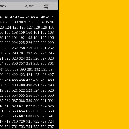
pack
18,50€
40
41
42
43
44
45
46
47
48
49
50
86
87
88
89
90
91
92
93
94
95
96
23
124
125
126
127
128
129
130
56
157
158
159
160
161
162
163
89
190
191
192
193
194
195
196
22
223
224
225
226
227
228
229
55
256
257
258
259
260
261
262
88
289
290
291
292
293
294
295
21
322
323
324
325
326
327
328
54
355
356
357
358
359
360
361
387
388
389
390
391
392
393
394
20
421
422
423
424
425
426
427
53
454
455
456
457
458
459
460
86
487
488
489
490
491
492
493
19
520
521
522
523
524
525
526
52
553
554
555
556
557
558
559
85
586
587
588
589
590
591
592
18
619
620
621
622
623
624
625
51
652
653
654
655
656
657
658
84
685
686
687
688
689
690
691
17
718
719
720
721
722
723
724
50
751
752
753
754
755
756
757