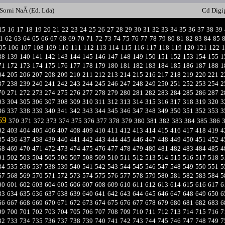
Sorni NaÃ­ (Ed. Lda)
Cd Digi
15
16
17
18
19
20
21
22
23
24
25
26
27
28
29
30
31
32
33
34
35
36
37
38
39
1
62
63
64
65
66
67
68
69
70
71
72
73
74
75
76
77
78
79
80
81
82
83
84
85
05
106
107
108
109
110
111
112
113
114
115
116
117
118
119
120
121
122
1
38
139
140
141
142
143
144
145
146
147
148
149
150
151
152
153
154
155
1
71
172
173
174
175
176
177
178
179
180
181
182
183
184
185
186
187
188
1
04
205
206
207
208
209
210
211
212
213
214
215
216
217
218
219
220
221
2
37
238
239
240
241
242
243
244
245
246
247
248
249
250
251
252
253
254
2
70
271
272
273
274
275
276
277
278
279
280
281
282
283
284
285
286
287
2
03
304
305
306
307
308
309
310
311
312
313
314
315
316
317
318
319
320
3
36
337
338
339
340
341
342
343
344
345
346
347
348
349
350
351
352
353
3
69
370
371
372
373
374
375
376
377
378
379
380
381
382
383
384
385
386
02
403
404
405
406
407
408
409
410
411
412
413
414
415
416
417
418
419
4
35
436
437
438
439
440
441
442
443
444
445
446
447
448
449
450
451
452
4
68
469
470
471
472
473
474
475
476
477
478
479
480
481
482
483
484
485
4
01
502
503
504
505
506
507
508
509
510
511
512
513
514
515
516
517
518
5
34
535
536
537
538
539
540
541
542
543
544
545
546
547
548
549
550
551
5
67
568
569
570
571
572
573
574
575
576
577
578
579
580
581
582
583
584
5
00
601
602
603
604
605
606
607
608
609
610
611
612
613
614
615
616
617
6
33
634
635
636
637
638
639
640
641
642
643
644
645
646
647
648
649
650
6
66
667
668
669
670
671
672
673
674
675
676
677
678
679
680
681
682
683
6
99
700
701
702
703
704
705
706
707
708
709
710
711
712
713
714
715
716
7
32
733
734
735
736
737
738
739
740
741
742
743
744
745
746
747
748
749
7