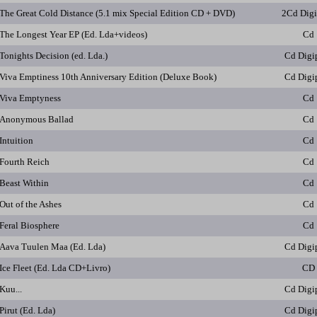
The Great Cold Distance (5.1 mix Special Edition CD + DVD)
2Cd Dig
The Longest Year EP (Ed. Lda+videos)
Cd
Tonights Decision (ed. Lda.)
Cd Digi
Viva Emptiness 10th Anniversary Edition (Deluxe Book)
Cd Digi
Viva Emptyness
Cd
Anonymous Ballad
Cd
Intuition
Cd
Fourth Reich
Cd
Beast Within
Cd
Out of the Ashes
Cd
Feral Biosphere
Cd
Aava Tuulen Maa (Ed. Lda)
Cd Digi
Ice Fleet (Ed. Lda CD+Livro)
CD
Kuu...
Cd Digi
Pirut (Ed. Lda)
Cd Digi