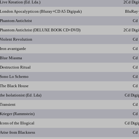
Live Kreation (Ed. Lda.)
2Cd Dig
London Apocalypticon (Bluray+CD A5 Digipak)
BluRay
Phantom Antichrist
Cd
Phantom Antichrist (DELUXE BOOK CD+DVD)
2Cd Dig
Violent Revolution
Cd
Iron avantgarde
Cd
Blue Miasma
Cd
Destruction Ritual
Cd
Sono Lo Scherno
Cd
The Black House
Cd
the Isolationist (Ed. Lda)
Cd Digi
Transient
Cd
Krieger (Rammstein)
Cd
Icons of the Illogical
Cd Digi
Arise from Blackness
Cd