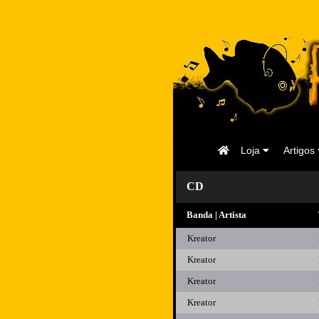
Página
Loja
Artigos
Inicial
CD
Banda | Artista
Kreator
Kreator
Kreator
Kreator