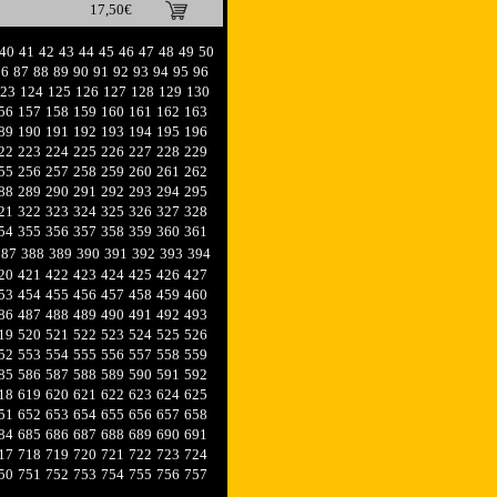
17,50€
40
41
42
43
44
45
46
47
48
49
50
86
87
88
89
90
91
92
93
94
95
96
23
124
125
126
127
128
129
130
56
157
158
159
160
161
162
163
89
190
191
192
193
194
195
196
22
223
224
225
226
227
228
229
55
256
257
258
259
260
261
262
88
289
290
291
292
293
294
295
21
322
323
324
325
326
327
328
54
355
356
357
358
359
360
361
387
388
389
390
391
392
393
394
20
421
422
423
424
425
426
427
53
454
455
456
457
458
459
460
86
487
488
489
490
491
492
493
19
520
521
522
523
524
525
526
52
553
554
555
556
557
558
559
85
586
587
588
589
590
591
592
18
619
620
621
622
623
624
625
51
652
653
654
655
656
657
658
84
685
686
687
688
689
690
691
17
718
719
720
721
722
723
724
50
751
752
753
754
755
756
757