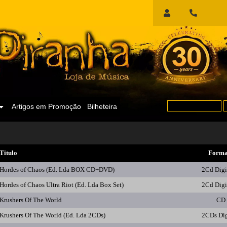
Início
de
Sessão
Artigos em Promoção
Bilheteira
Titulo
Forma
Hordes of Chaos (Ed. Lda BOX CD+DVD)
2Cd Dig
Hordes of Chaos Ultra Riot (Ed. Lda Box Set)
2Cd Dig
Krushers Of The World
CD
Krushers Of The World (Ed. Lda 2CDs)
2CDs Di