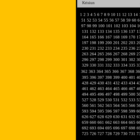
Krisiun
1
2
3
4
5
6
7
8
9
10
11
12
13
14
51
52
53
54
55
56
57
58
59
60
6
97
98
99
100
101
102
103
104
1
131
132
133
134
135
136
137
1
164
165
166
167
168
169
170
1
197
198
199
200
201
202
203
2
230
231
232
233
234
235
236
2
263
264
265
266
267
268
269
2
296
297
298
299
300
301
302
3
329
330
331
332
333
334
335
3
362
363
364
365
366
367
368
36
395
396
397
398
399
400
401
4
428
429
430
431
432
433
434
4
461
462
463
464
465
466
467
4
494
495
496
497
498
499
500
5
527
528
529
530
531
532
533
5
560
561
562
563
564
565
566
5
593
594
595
596
597
598
599
6
626
627
628
629
630
631
632
6
659
660
661
662
663
664
665
6
692
693
694
695
696
697
698
6
725
726
727
728
729
730
731
7