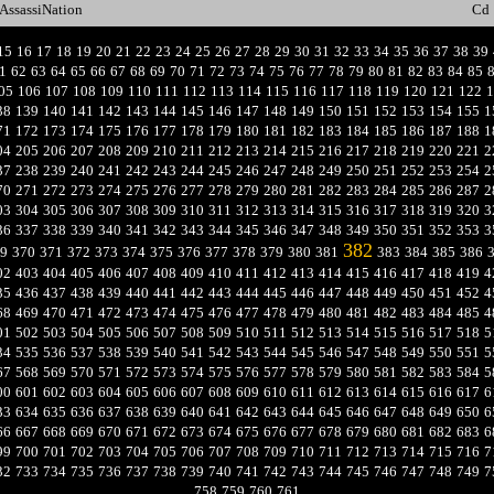
AssassiNation
Cd
15
16
17
18
19
20
21
22
23
24
25
26
27
28
29
30
31
32
33
34
35
36
37
38
39
1
62
63
64
65
66
67
68
69
70
71
72
73
74
75
76
77
78
79
80
81
82
83
84
85
05
106
107
108
109
110
111
112
113
114
115
116
117
118
119
120
121
122
1
38
139
140
141
142
143
144
145
146
147
148
149
150
151
152
153
154
155
1
71
172
173
174
175
176
177
178
179
180
181
182
183
184
185
186
187
188
1
04
205
206
207
208
209
210
211
212
213
214
215
216
217
218
219
220
221
2
37
238
239
240
241
242
243
244
245
246
247
248
249
250
251
252
253
254
2
70
271
272
273
274
275
276
277
278
279
280
281
282
283
284
285
286
287
2
03
304
305
306
307
308
309
310
311
312
313
314
315
316
317
318
319
320
3
36
337
338
339
340
341
342
343
344
345
346
347
348
349
350
351
352
353
3
382
9
370
371
372
373
374
375
376
377
378
379
380
381
383
384
385
386
02
403
404
405
406
407
408
409
410
411
412
413
414
415
416
417
418
419
4
35
436
437
438
439
440
441
442
443
444
445
446
447
448
449
450
451
452
4
68
469
470
471
472
473
474
475
476
477
478
479
480
481
482
483
484
485
4
01
502
503
504
505
506
507
508
509
510
511
512
513
514
515
516
517
518
5
34
535
536
537
538
539
540
541
542
543
544
545
546
547
548
549
550
551
5
67
568
569
570
571
572
573
574
575
576
577
578
579
580
581
582
583
584
5
00
601
602
603
604
605
606
607
608
609
610
611
612
613
614
615
616
617
6
33
634
635
636
637
638
639
640
641
642
643
644
645
646
647
648
649
650
6
66
667
668
669
670
671
672
673
674
675
676
677
678
679
680
681
682
683
6
99
700
701
702
703
704
705
706
707
708
709
710
711
712
713
714
715
716
7
32
733
734
735
736
737
738
739
740
741
742
743
744
745
746
747
748
749
7
758
759
760
761