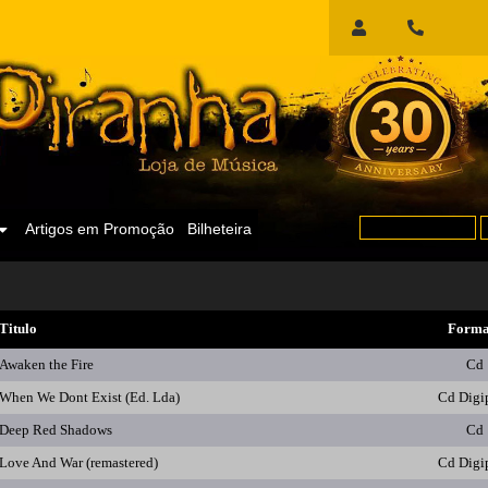
Início
de
Sessão
Artigos em Promoção
Bilheteira
Titulo
Forma
Awaken the Fire
Cd
When We Dont Exist (Ed. Lda)
Cd Digi
Deep Red Shadows
Cd
Love And War (remastered)
Cd Digi