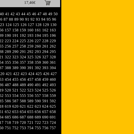
17,46€
40
41
42
43
44
45
46
47
48
49
50
86
87
88
89
90
91
92
93
94
95
96
23
124
125
126
127
128
129
130
56
157
158
159
160
161
162
163
89
190
191
192
193
194
195
196
22
223
224
225
226
227
228
229
55
256
257
258
259
260
261
262
88
289
290
291
292
293
294
295
21
322
323
324
325
326
327
328
54
355
356
357
358
359
360
361
87
388
389
390
391
392
393
394
420
421
422
423
424
425
426
427
53
454
455
456
457
458
459
460
86
487
488
489
490
491
492
493
19
520
521
522
523
524
525
526
52
553
554
555
556
557
558
559
85
586
587
588
589
590
591
592
18
619
620
621
622
623
624
625
51
652
653
654
655
656
657
658
84
685
686
687
688
689
690
691
17
718
719
720
721
722
723
724
50
751
752
753
754
755
756
757