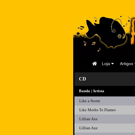
Página
Loja
Artigos
Inicial
CD
Banda | Artista
Like a Storm
Like Moths To Flames
Lillian Axe
Lillian Axe