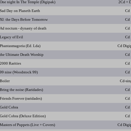
One night In The Temple (Digipak)
2Cd + 
Sad Day on Planeth Earth
Cd
XI: the Days Before Tomorrow
Cd
Ad noctum - dynasty of death
Cd
Legacy of Evil
Cd
Phantasmagoria (Ed. Lda)
Cd Digi
the Ultimate Death Worship
Cd
2000 Rarities
Cd
99 nine (Woodstock 99)
Cd
Boiler
Cd-sin
Bring the noise (Raridades)
Cd
Friends Forever (raridades)
Cd
Gold Cobra
Cd
Gold Cobra (Deluxe Edition)
Cd
Masters of Puppets (Live + Covers)
Cd Digi