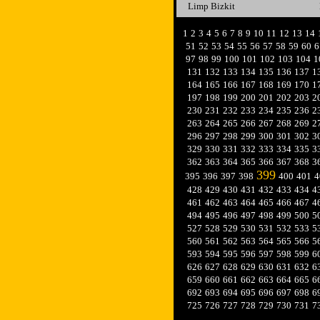
Limp Bizkit
1
2
3
4
5
6
7
8
9
10
11
12
13
14
51
52
53
54
55
56
57
58
59
60
6
97
98
99
100
101
102
103
104
1
131
132
133
134
135
136
137
1
164
165
166
167
168
169
170
1
197
198
199
200
201
202
203
2
230
231
232
233
234
235
236
2
263
264
265
266
267
268
269
2
296
297
298
299
300
301
302
3
329
330
331
332
333
334
335
3
362
363
364
365
366
367
368
3
399
395
396
397
398
400
401
4
428
429
430
431
432
433
434
4
461
462
463
464
465
466
467
4
494
495
496
497
498
499
500
5
527
528
529
530
531
532
533
5
560
561
562
563
564
565
566
5
593
594
595
596
597
598
599
6
626
627
628
629
630
631
632
6
659
660
661
662
663
664
665
6
692
693
694
695
696
697
698
6
725
726
727
728
729
730
731
7