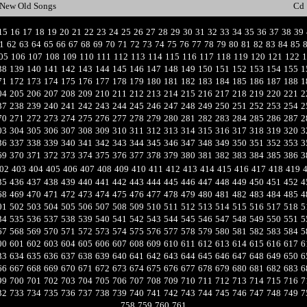
New Old Songs
Cd
15
16
17
18
19
20
21
22
23
24
25
26
27
28
29
30
31
32
33
34
35
36
37
38
39
1
62
63
64
65
66
67
68
69
70
71
72
73
74
75
76
77
78
79
80
81
82
83
84
85
05
106
107
108
109
110
111
112
113
114
115
116
117
118
119
120
121
122
1
38
139
140
141
142
143
144
145
146
147
148
149
150
151
152
153
154
155
1
71
172
173
174
175
176
177
178
179
180
181
182
183
184
185
186
187
188
1
04
205
206
207
208
209
210
211
212
213
214
215
216
217
218
219
220
221
2
37
238
239
240
241
242
243
244
245
246
247
248
249
250
251
252
253
254
2
70
271
272
273
274
275
276
277
278
279
280
281
282
283
284
285
286
287
2
03
304
305
306
307
308
309
310
311
312
313
314
315
316
317
318
319
320
3
36
337
338
339
340
341
342
343
344
345
346
347
348
349
350
351
352
353
3
69
370
371
372
373
374
375
376
377
378
379
380
381
382
383
384
385
386
3
02
403
404
405
406
407
408
409
410
411
412
413
414
415
416
417
418
419
35
436
437
438
439
440
441
442
443
444
445
446
447
448
449
450
451
452
4
68
469
470
471
472
473
474
475
476
477
478
479
480
481
482
483
484
485
4
01
502
503
504
505
506
507
508
509
510
511
512
513
514
515
516
517
518
5
34
535
536
537
538
539
540
541
542
543
544
545
546
547
548
549
550
551
5
67
568
569
570
571
572
573
574
575
576
577
578
579
580
581
582
583
584
5
00
601
602
603
604
605
606
607
608
609
610
611
612
613
614
615
616
617
6
33
634
635
636
637
638
639
640
641
642
643
644
645
646
647
648
649
650
6
66
667
668
669
670
671
672
673
674
675
676
677
678
679
680
681
682
683
6
99
700
701
702
703
704
705
706
707
708
709
710
711
712
713
714
715
716
7
32
733
734
735
736
737
738
739
740
741
742
743
744
745
746
747
748
749
7
758
759
760
761