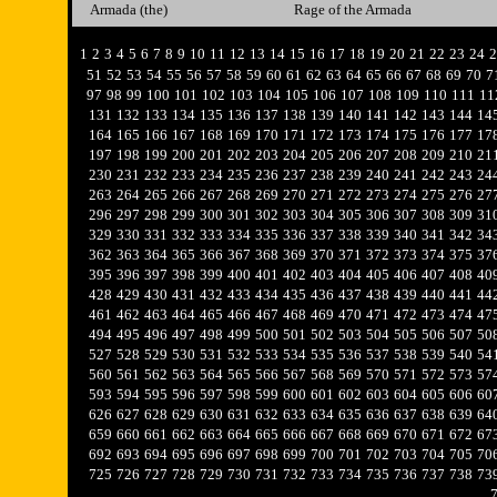
Armada (the)
Rage of the Armada
1
2
3
4
5
6
7
8
9
10
11
12
13
14
15
16
17
18
19
20
21
22
23
24
2
51
52
53
54
55
56
57
58
59
60
61
62
63
64
65
66
67
68
69
70
7
97
98
99
100
101
102
103
104
105
106
107
108
109
110
111
11
131
132
133
134
135
136
137
138
139
140
141
142
143
144
14
164
165
166
167
168
169
170
171
172
173
174
175
176
177
17
197
198
199
200
201
202
203
204
205
206
207
208
209
210
21
230
231
232
233
234
235
236
237
238
239
240
241
242
243
24
263
264
265
266
267
268
269
270
271
272
273
274
275
276
27
296
297
298
299
300
301
302
303
304
305
306
307
308
309
31
329
330
331
332
333
334
335
336
337
338
339
340
341
342
34
362
363
364
365
366
367
368
369
370
371
372
373
374
375
37
395
396
397
398
399
400
401
402
403
404
405
406
407
408
40
428
429
430
431
432
433
434
435
436
437
438
439
440
441
44
461
462
463
464
465
466
467
468
469
470
471
472
473
474
47
494
495
496
497
498
499
500
501
502
503
504
505
506
507
50
527
528
529
530
531
532
533
534
535
536
537
538
539
540
54
560
561
562
563
564
565
566
567
568
569
570
571
572
573
57
593
594
595
596
597
598
599
600
601
602
603
604
605
606
60
626
627
628
629
630
631
632
633
634
635
636
637
638
639
64
659
660
661
662
663
664
665
666
667
668
669
670
671
672
67
692
693
694
695
696
697
698
699
700
701
702
703
704
705
70
725
726
727
728
729
730
731
732
733
734
735
736
737
738
73