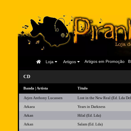
Página
Artigos em Promoção
B
Loja
Artigos
Inicial
CD
Banda | Artista
Titulo
Arjen Anthony Lucassen
Lost in the New Real (Ed. Lda De
Arkaea
Years in Darkness
Arkan
Hilal (Ed. Lda)
Arkan
Salam (Ed. Lda)