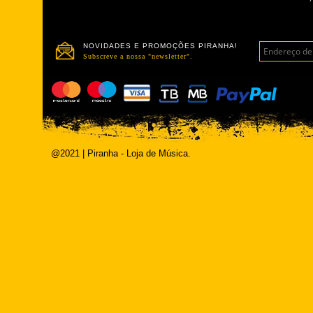
NOVIDADES E PROMOÇÕES PIRANHA!
Subscreve a nossa "newsletter".
@2021 | Piranha - Loja de Música.