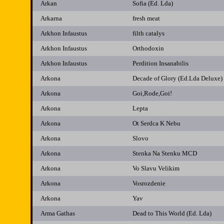
Arkan
Sofia (Ed. Lda)
Arkarna
fresh meat
Arkhon Infaustus
filth catalys
Arkhon Infaustus
Orthodoxin
Arkhon Infaustus
Perdition Insanabilis
Arkona
Decade of Glory (Ed.Lda Deluxe)
Arkona
Goi,Rode,Goi!
Arkona
Lepta
Arkona
Ot Serdca K Nebu
Arkona
Slovo
Arkona
Stenka Na Stenku MCD
Arkona
Vo Slavu Velikim
Arkona
Vosrozdenie
Arkona
Yav
Arma Gathas
Dead to This World (Ed. Lda)