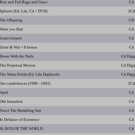
Rise and Fall,Rage and Grace
Cd
Splinter (Ed. Lda. Cd + DVD)
2Cd
The Offspring
CD
Want you Bad
Cd
Undeveloped
Cd
Unite & Win + 8 bonus
Cd
Down With the Nails
Cd Digi
The Perpetual Motion
Cd Digi
The Water Fields (Ed. Lda Digibook)
Cd Digi
Our condolences (1988 - 1992)
2Cd
April
Cd
Old Jerusalem
Cd
Twice The Humbling Sun
Cd
In Defiance of Existence
Cd
SLAVES OF THE WORLD
Cd