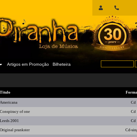
Início
de
Sessão
Artigos em Promoção
Bilheteira
Titulo
Forma
Americana
Cd
Conspiracy of one
Cd
Leeds 2001
Cd
Original prankster
Cd-sin