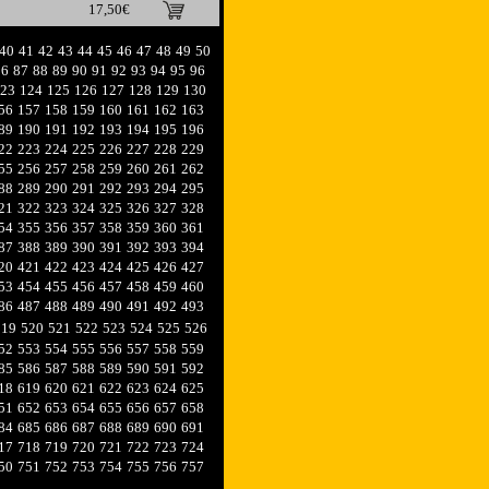
17,50€
40
41
42
43
44
45
46
47
48
49
50
86
87
88
89
90
91
92
93
94
95
96
23
124
125
126
127
128
129
130
56
157
158
159
160
161
162
163
89
190
191
192
193
194
195
196
22
223
224
225
226
227
228
229
55
256
257
258
259
260
261
262
88
289
290
291
292
293
294
295
21
322
323
324
325
326
327
328
54
355
356
357
358
359
360
361
87
388
389
390
391
392
393
394
20
421
422
423
424
425
426
427
53
454
455
456
457
458
459
460
86
487
488
489
490
491
492
493
519
520
521
522
523
524
525
526
52
553
554
555
556
557
558
559
85
586
587
588
589
590
591
592
18
619
620
621
622
623
624
625
51
652
653
654
655
656
657
658
84
685
686
687
688
689
690
691
17
718
719
720
721
722
723
724
50
751
752
753
754
755
756
757