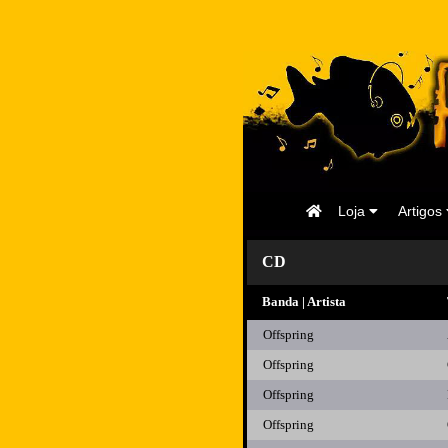
Página
Loja
Artigos
Inicial
CD
Banda | Artista
Offspring
Offspring
Offspring
Offspring