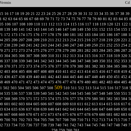
Vermin
Cd
15
16
17
18
19
20
21
22
23
24
25
26
27
28
29
30
31
32
33
34
35
36
37
38
39
1
62
63
64
65
66
67
68
69
70
71
72
73
74
75
76
77
78
79
80
81
82
83
84
85
05
106
107
108
109
110
111
112
113
114
115
116
117
118
119
120
121
122
1
38
139
140
141
142
143
144
145
146
147
148
149
150
151
152
153
154
155
1
71
172
173
174
175
176
177
178
179
180
181
182
183
184
185
186
187
188
1
04
205
206
207
208
209
210
211
212
213
214
215
216
217
218
219
220
221
2
37
238
239
240
241
242
243
244
245
246
247
248
249
250
251
252
253
254
2
70
271
272
273
274
275
276
277
278
279
280
281
282
283
284
285
286
287
2
03
304
305
306
307
308
309
310
311
312
313
314
315
316
317
318
319
320
3
36
337
338
339
340
341
342
343
344
345
346
347
348
349
350
351
352
353
3
69
370
371
372
373
374
375
376
377
378
379
380
381
382
383
384
385
386
3
02
403
404
405
406
407
408
409
410
411
412
413
414
415
416
417
418
419
4
35
436
437
438
439
440
441
442
443
444
445
446
447
448
449
450
451
452
4
68
469
470
471
472
473
474
475
476
477
478
479
480
481
482
483
484
485
4
509
1
502
503
504
505
506
507
508
510
511
512
513
514
515
516
517
518
34
535
536
537
538
539
540
541
542
543
544
545
546
547
548
549
550
551
5
67
568
569
570
571
572
573
574
575
576
577
578
579
580
581
582
583
584
5
00
601
602
603
604
605
606
607
608
609
610
611
612
613
614
615
616
617
6
33
634
635
636
637
638
639
640
641
642
643
644
645
646
647
648
649
650
6
66
667
668
669
670
671
672
673
674
675
676
677
678
679
680
681
682
683
6
99
700
701
702
703
704
705
706
707
708
709
710
711
712
713
714
715
716
7
32
733
734
735
736
737
738
739
740
741
742
743
744
745
746
747
748
749
7
758
759
760
761