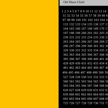
Old Mans Child
1
2
3
4
5
6
7
8
9
10
11
12
13
14
51
52
53
54
55
56
57
58
59
60
6
97
98
99
100
101
102
103
104
1
131
132
133
134
135
136
137
1
164
165
166
167
168
169
170
1
197
198
199
200
201
202
203
2
230
231
232
233
234
235
236
2
263
264
265
266
267
268
269
2
296
297
298
299
300
301
302
3
329
330
331
332
333
334
335
3
362
363
364
365
366
367
368
3
395
396
397
398
399
400
401
4
428
429
430
431
432
433
434
4
461
462
463
464
465
466
467
4
494
495
496
497
498
499
500
50
527
528
529
530
531
532
533
5
560
561
562
563
564
565
566
5
593
594
595
596
597
598
599
6
626
627
628
629
630
631
632
6
659
660
661
662
663
664
665
6
692
693
694
695
696
697
698
6
725
726
727
728
729
730
731
7