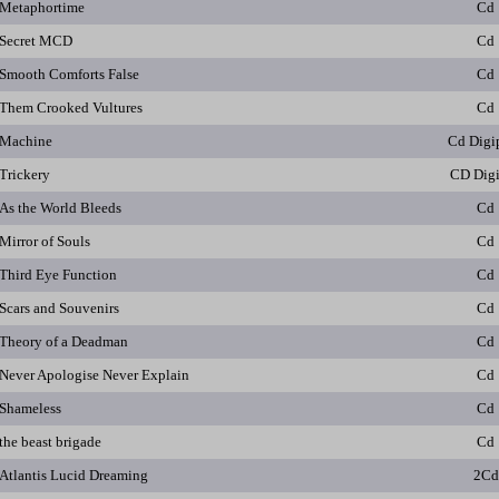
Metaphortime
Cd
Secret MCD
Cd
Smooth Comforts False
Cd
Them Crooked Vultures
Cd
Machine
Cd Digi
Trickery
CD Dig
As the World Bleeds
Cd
Mirror of Souls
Cd
Third Eye Function
Cd
Scars and Souvenirs
Cd
Theory of a Deadman
Cd
Never Apologise Never Explain
Cd
Shameless
Cd
the beast brigade
Cd
Atlantis Lucid Dreaming
2Cd