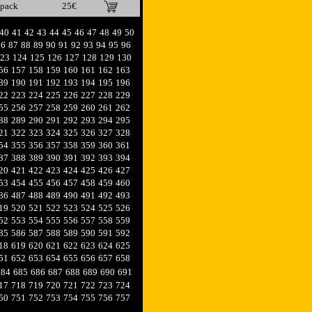
ipack
25€
40
41
42
43
44
45
46
47
48
49
50
86
87
88
89
90
91
92
93
94
95
96
23
124
125
126
127
128
129
130
56
157
158
159
160
161
162
163
89
190
191
192
193
194
195
196
22
223
224
225
226
227
228
229
55
256
257
258
259
260
261
262
88
289
290
291
292
293
294
295
21
322
323
324
325
326
327
328
54
355
356
357
358
359
360
361
87
388
389
390
391
392
393
394
20
421
422
423
424
425
426
427
53
454
455
456
457
458
459
460
86
487
488
489
490
491
492
493
19
520
521
522
523
524
525
526
52
553
554
555
556
557
558
559
85
586
587
588
589
590
591
592
18
619
620
621
622
623
624
625
51
652
653
654
655
656
657
658
684
685
686
687
688
689
690
691
17
718
719
720
721
722
723
724
50
751
752
753
754
755
756
757