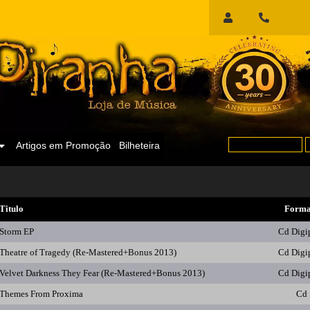
Início
de
Sessão
Artigos em Promoção
Bilheteira
Titulo
Forma
Storm EP
Cd Digi
Theatre of Tragedy (Re-Mastered+Bonus 2013)
Cd Digi
Velvet Darkness They Fear (Re-Mastered+Bonus 2013)
Cd Digi
Themes From Proxima
Cd