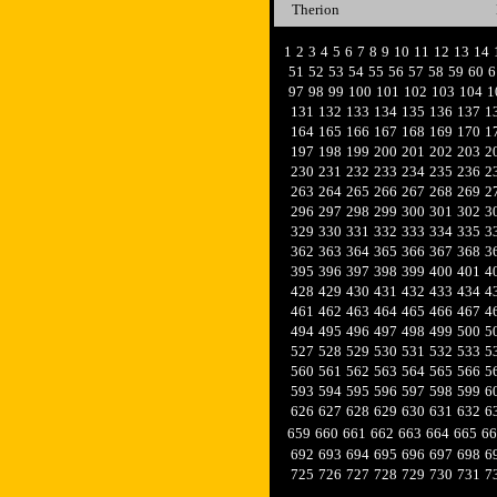
Therion
1
2
3
4
5
6
7
8
9
10
11
12
13
14
51
52
53
54
55
56
57
58
59
60
6
97
98
99
100
101
102
103
104
1
131
132
133
134
135
136
137
1
164
165
166
167
168
169
170
1
197
198
199
200
201
202
203
2
230
231
232
233
234
235
236
2
263
264
265
266
267
268
269
2
296
297
298
299
300
301
302
3
329
330
331
332
333
334
335
3
362
363
364
365
366
367
368
3
395
396
397
398
399
400
401
4
428
429
430
431
432
433
434
4
461
462
463
464
465
466
467
4
494
495
496
497
498
499
500
5
527
528
529
530
531
532
533
5
560
561
562
563
564
565
566
5
593
594
595
596
597
598
599
6
626
627
628
629
630
631
632
6
659
660
661
662
663
664
665
66
692
693
694
695
696
697
698
6
725
726
727
728
729
730
731
7