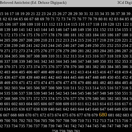
Beloved Antichrist (Ed. Deluxe Digipack)
3Cd Dig
15
16
17
18
19
20
21
22
23
24
25
26
27
28
29
30
31
32
33
34
35
36
37
38
39
1
62
63
64
65
66
67
68
69
70
71
72
73
74
75
76
77
78
79
80
81
82
83
84
85
05
106
107
108
109
110
111
112
113
114
115
116
117
118
119
120
121
122
1
38
139
140
141
142
143
144
145
146
147
148
149
150
151
152
153
154
155
1
71
172
173
174
175
176
177
178
179
180
181
182
183
184
185
186
187
188
1
04
205
206
207
208
209
210
211
212
213
214
215
216
217
218
219
220
221
2
37
238
239
240
241
242
243
244
245
246
247
248
249
250
251
252
253
254
2
70
271
272
273
274
275
276
277
278
279
280
281
282
283
284
285
286
287
2
03
304
305
306
307
308
309
310
311
312
313
314
315
316
317
318
319
320
3
36
337
338
339
340
341
342
343
344
345
346
347
348
349
350
351
352
353
3
69
370
371
372
373
374
375
376
377
378
379
380
381
382
383
384
385
386
3
02
403
404
405
406
407
408
409
410
411
412
413
414
415
416
417
418
419
4
35
436
437
438
439
440
441
442
443
444
445
446
447
448
449
450
451
452
4
68
469
470
471
472
473
474
475
476
477
478
479
480
481
482
483
484
485
4
01
502
503
504
505
506
507
508
509
510
511
512
513
514
515
516
517
518
5
34
535
536
537
538
539
540
541
542
543
544
545
546
547
548
549
550
551
5
67
568
569
570
571
572
573
574
575
576
577
578
579
580
581
582
583
584
5
00
601
602
603
604
605
606
607
608
609
610
611
612
613
614
615
616
617
6
33
634
635
636
637
638
639
640
641
642
643
644
645
646
647
648
649
650
6
680
6
667
668
669
670
671
672
673
674
675
676
677
678
679
681
682
683
99
700
701
702
703
704
705
706
707
708
709
710
711
712
713
714
715
716
7
32
733
734
735
736
737
738
739
740
741
742
743
744
745
746
747
748
749
7
758
759
760
761