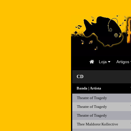
Página
Loja
Artigos
Inicial
CD
Banda | Artista
Theatre of Tragedy
Theatre of Tragedy
Theatre of Tragedy
Thee Maldoror Kollective